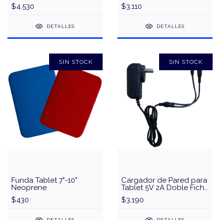
$4.530
$3.110
DETALLES
DETALLES
SIN STOCK
SIN STOCK
Funda Tablet 7"-10"
Cargador de Pared para
Neoprene
Tablet 5V 2A Doble Ficha
Pin Fino + MicroUSB
$430
$3.190
DETALLES
DETALLES