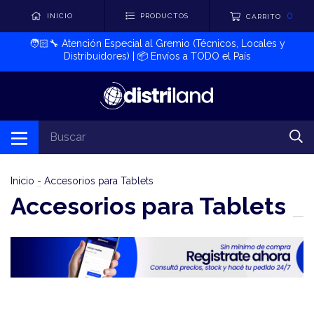
0
INICIO
PRODUCTOS
CARRITO
🧑🏻‍🔧​ Atención Especial al Gremio (Técnicos, Locales y
Distribuidores) | 📦​ Envíos a TODO el País
Inicio
-
Accesorios para Tablets
Accesorios para Tablets