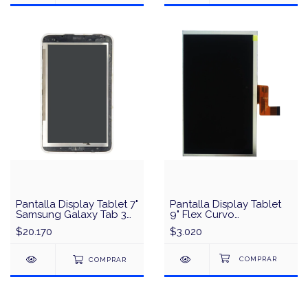
Pantalla Display Tablet 7"
Pantalla Display Tablet
Samsung Galaxy Tab 3
9" Flex Curvo
Lite T111 Con Marco
FPC90030A-MIPI
$20.170
$3.020
Desarme Original
COMPRAR