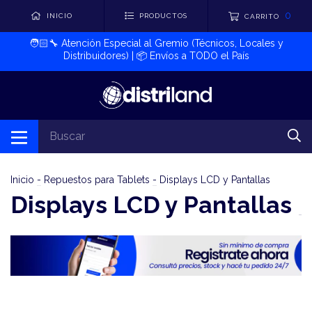
0
INICIO
PRODUCTOS
CARRITO
🧑🏻‍🔧​ Atención Especial al Gremio (Técnicos, Locales y
Distribuidores) | 📦​ Envíos a TODO el País
Inicio
-
Repuestos para Tablets
-
Displays LCD y Pantallas
Displays LCD y Pantallas