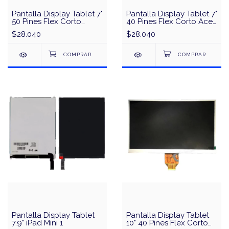
Pantalla Display Tablet 7"
Pantalla Display Tablet 7"
50 Pines Flex Corto
40 Pines Flex Corto Acer
Stromberg Carlson
Gateway EJ070NA-01J
$28.040
$28.040
7610/7310
M1
Pantalla Display Tablet
Pantalla Display Tablet
7.9" iPad Mini 1
10" 40 Pines Flex Corto