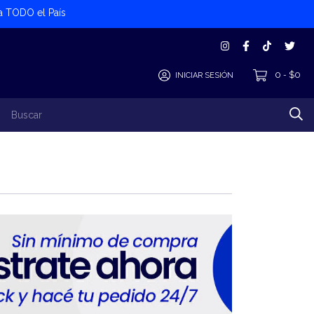
 a TODO el País
0
$0
INICIAR SESIÓN
-
los Productos
Alta Cliente/Proveedor