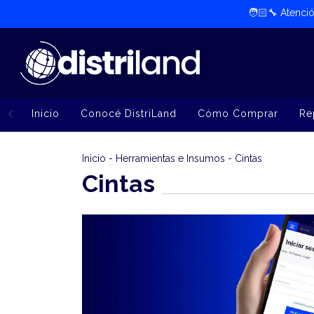
🧑🏻‍🔧​ Atenc
Inicio
Conocé DistriLand
Cómo Comprar
Re
Inicio
-
Herramientas e Insumos
-
Cintas
Cintas