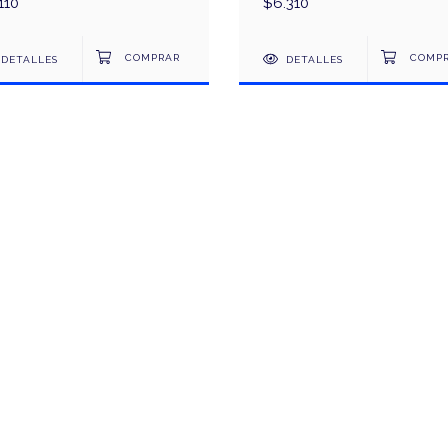
110
$6.310
DETALLES
DETALLES