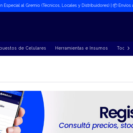
ión Especial al Gremio (Técnicos, Locales y Distribuidores) | 📦​ Envíos
puestos de Celulares
Herramientas e Insumos
Todos 