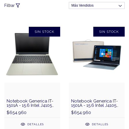
Filtrar
SIN STOCK
SIN STOCK
Notebook Generica IT-
Notebook Generica IT-
1501A - 15.6 Intel J4105
1501A - 15.6 Intel J4105
Memoria 8GB Disco
Memoria 8GB Disco
$654.960
$654.960
256GB SSD Teclado
256GB SSD Teclado
Español - OUTLET
Español - NUEVA
DETALLES
DETALLES