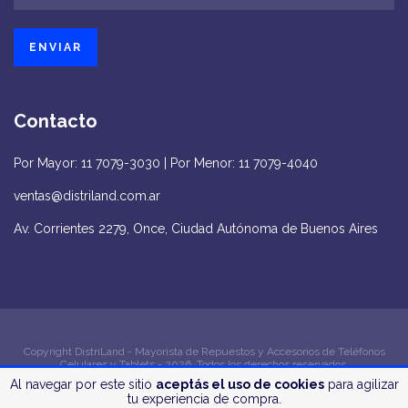
Contacto
Por Mayor: 11 7079-3030 | Por Menor: 11 7079-4040
ventas@distriland.com.ar
Av. Corrientes 2279, Once, Ciudad Autónoma de Buenos Aires
Copyright DistriLand - Mayorista de Repuestos y Accesorios de Teléfonos
Celulares y Tablets - 2026. Todos los derechos reservados.
Al navegar por este sitio
aceptás el uso de cookies
para agilizar
Defensa de las y los consumidores. Para reclamos
ingrese aquí
tu experiencia de compra.