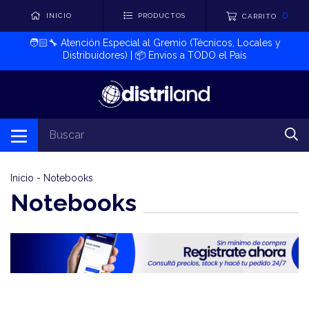
0
INICIO
PRODUCTOS
CARRITO
🧑🏻‍🔧​ Atención Especial al Gremio (Técnicos, Locales y
Distribuidores) | 📦​ Envíos a TODO el País
Inicio
-
Notebooks
Notebooks