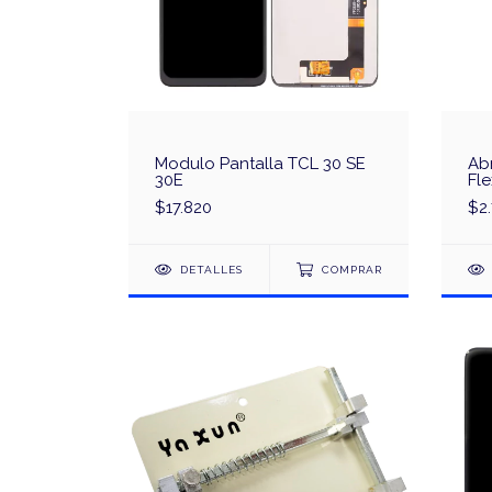
Modulo Pantalla TCL 30 SE
Abr
30E
Fle
Qi
$17.820
$2
DETALLES
COMPRAR