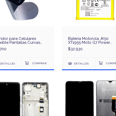
idor para Celulares
Bateria Motorola JK50
xible Pantallas Curvas
XT1955 Moto G7 Power
anLi 0.1mm
XT1942 One Power Origina
.700
$32.930
DETALLES
DETALLES