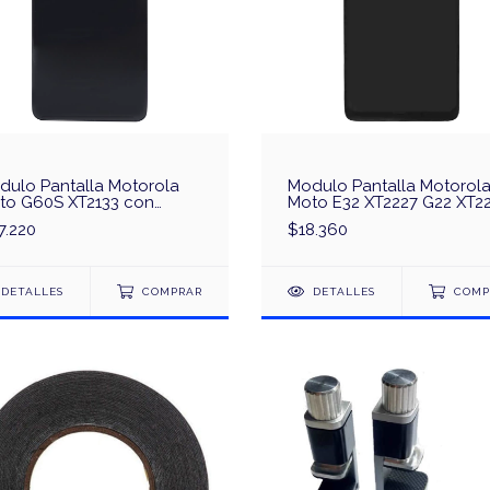
dulo Pantalla Motorola
Modulo Pantalla Motorol
to G60S XT2133 con
Moto E32 XT2227 G22 XT2
co - Original
7.220
$18.360
DETALLES
COMPRAR
DETALLES
COMP