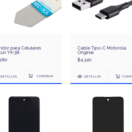
idor para Celulares
Cable Tipo-C Motorola
xun YX-3B
Original
.280
$4.340
DETALLES
DETALLES
COMP