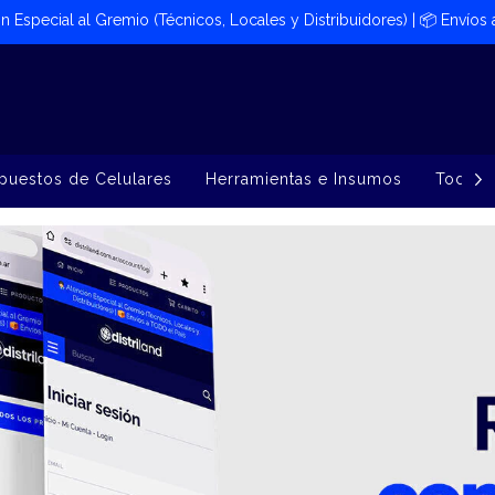
ión Especial al Gremio (Técnicos, Locales y Distribuidores) | 📦​ Envíos
puestos de Celulares
Herramientas e Insumos
Todos 