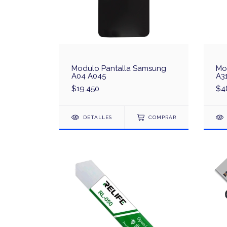
Modulo Pantalla Samsung
Mo
A04 A045
A3
$19.450
$4
DETALLES
COMPRAR