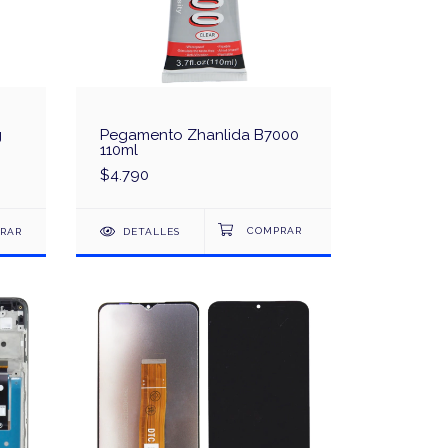
g
Pegamento Zhanlida B7000
110ml
$4.790
RAR
DETALLES