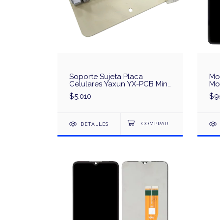
Soporte Sujeta Placa
Mo
Celulares Yaxun YX-PCB Mini
Mo
Prensa SMD PCB
Mar
$5.010
$9
DETALLES