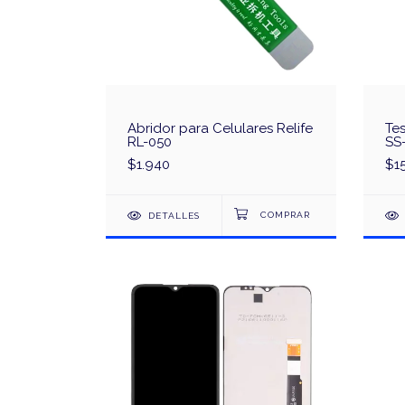
Abridor para Celulares Relife
Tes
RL-050
SS
$1.940
$1
DETALLES