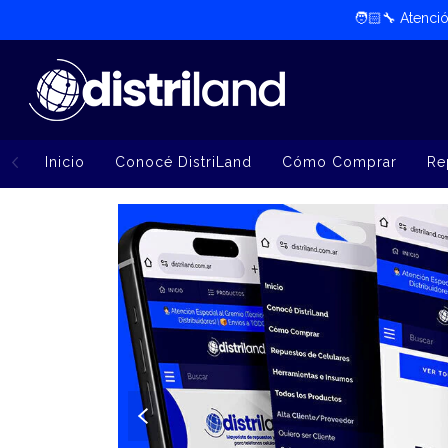
🧑🏻‍🔧​ Atenc
Inicio
Conocé DistriLand
Cómo Comprar
Re