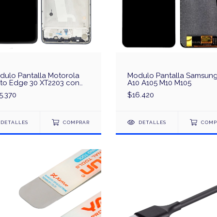
dulo Pantalla Motorola
Modulo Pantalla Samsun
to Edge 30 XT2203 con
A10 A105 M10 M105
co - Original
5.370
$16.420
DETALLES
COMPRAR
DETALLES
COMP