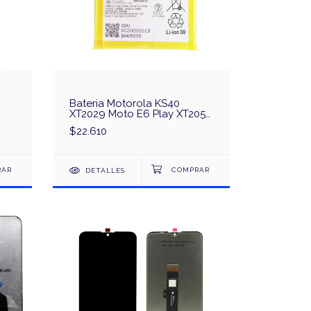
Bateria Motorola KS40
XT2029 Moto E6 Play XT2053
l
E6S E6I Original
$22.610
DETALLES