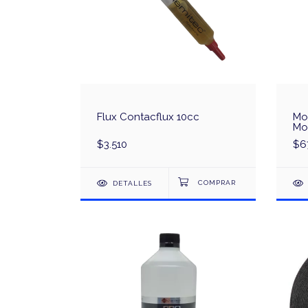
Flux Contacflux 10cc
Mo
Mo
Mar
$3.510
$6
DETALLES