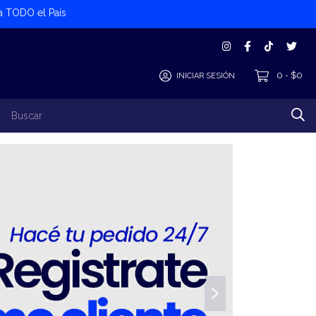
 a TODO el País
0
$0
INICIAR SESIÓN
-
los Productos
Alta Cliente/Proveedor