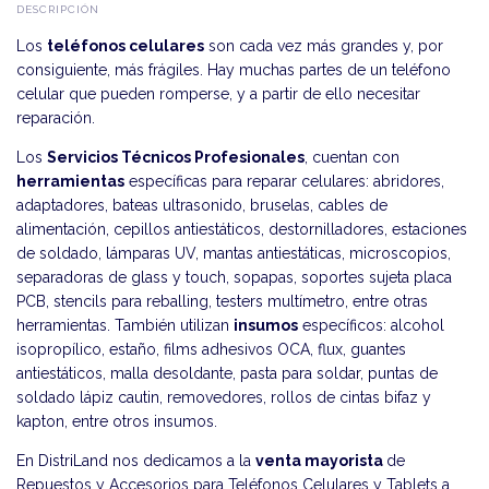
DESCRIPCIÓN
Los
teléfonos celulares
son cada vez más grandes y, por
consiguiente, más frágiles. Hay muchas partes de un teléfono
celular que pueden romperse, y a partir de ello necesitar
reparación.
Los
Servicios Técnicos Profesionales
, cuentan con
herramientas
específicas para reparar celulares: abridores,
adaptadores, bateas ultrasonido, bruselas, cables de
alimentación, cepillos antiestáticos, destornilladores, estaciones
de soldado, lámparas UV, mantas antiestáticas, microscopios,
separadoras de glass y touch, sopapas, soportes sujeta placa
PCB, stencils para reballing, testers multímetro, entre otras
herramientas. También utilizan
insumos
específicos: alcohol
isopropílico, estaño, films adhesivos OCA, flux, guantes
antiestáticos, malla desoldante, pasta para soldar, puntas de
soldado lápiz cautin, removedores, rollos de cintas bifaz y
kapton, entre otros insumos.
En DistriLand nos dedicamos a la
venta mayorista
de
Repuestos y Accesorios para Teléfonos Celulares y Tablets a