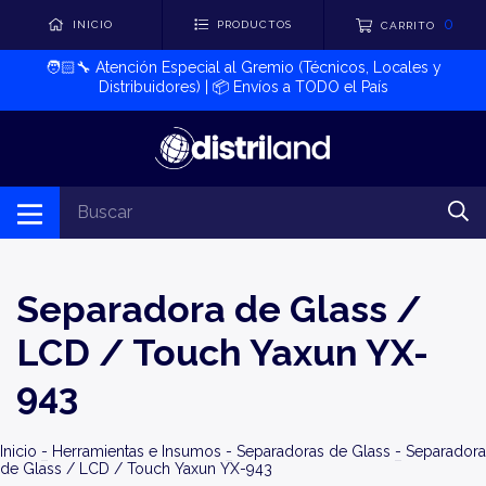
0
INICIO
PRODUCTOS
CARRITO
🧑🏻‍🔧​ Atención Especial al Gremio (Técnicos, Locales y
Distribuidores) | 📦​ Envíos a TODO el País
Separadora de Glass /
LCD / Touch Yaxun YX-
943
Inicio
-
Herramientas e Insumos
-
Separadoras de Glass
-
Separadora
de Glass / LCD / Touch Yaxun YX-943