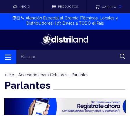
0
INICIO
PRODUCTOS
CARRITO
🧑🏻‍🔧​ Atención Especial al Gremio (Técnicos, Locales y
Distribuidores) | 📦​ Envíos a TODO el País
Inicio
-
Accesorios para Celulares
-
Parlantes
Parlantes