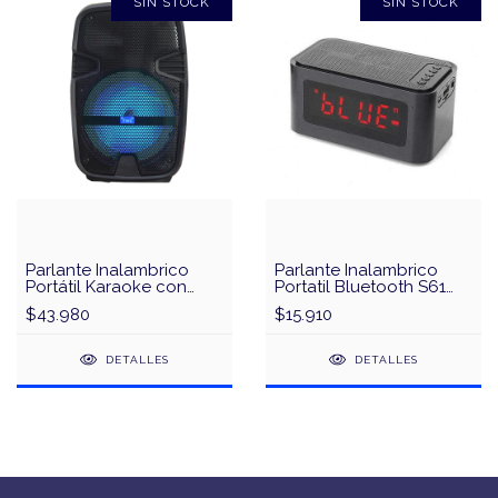
SIN STOCK
SIN STOCK
Parlante Inalambrico
Parlante Inalambrico
Portátil Karaoke con
Portatil Bluetooth S61
Microfono W-6008
Reloj Despertador
$43.980
$15.910
DETALLES
DETALLES