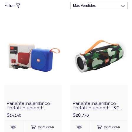
Filtrar
Parlante Inalambrico
Parlante Inalambrico
Portatil Bluetooth
Portatil Bluetooth T&G
Resistente al Agua T&G
TG-109
$15.150
$28.770
TG-505
COMPRAR
COMPRAR