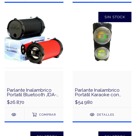
SIN STOCK
Parlante Inalambrico
Parlante Inalambrico
Portatil Bluetooth JDA-
Portátil Karaoke con
068
Microfono KTS-1054B
$26.870
$54.980
COMPRAR
DETALLES