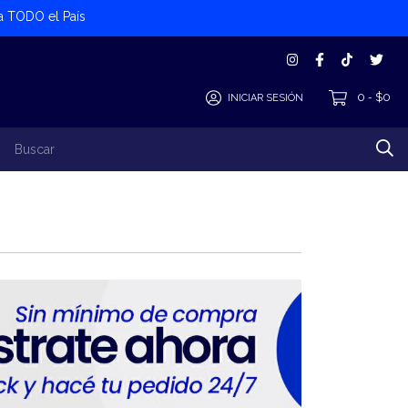
 a TODO el País
0
$0
INICIAR SESIÓN
-
los Productos
Alta Cliente/Proveedor