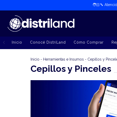
🧑🏻‍🔧​ Atenc
Inicio
Conocé DistriLand
Cómo Comprar
Re
Inicio
-
Herramientas e Insumos
-
Cepillos y Pincel
Cepillos y Pinceles