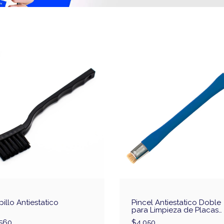
illo Antiestatico
Pincel Antiestatico Doble
para Limpieza de Placas
Sunshine SS-022B
.560
$4.050