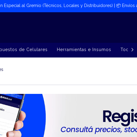
ión Especial al Gremio (Técnicos, Locales y Distribuidores) | 📦​ Envíos
puestos de Celulares
Herramientas e Insumos
Todos 
es