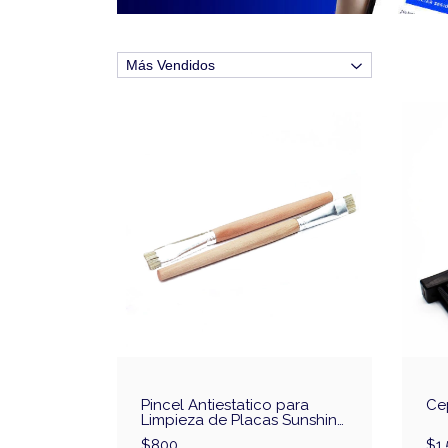
Pincel Antiestatico para
Cep
Limpieza de Placas Sunshine
SS-022A
$800
$1