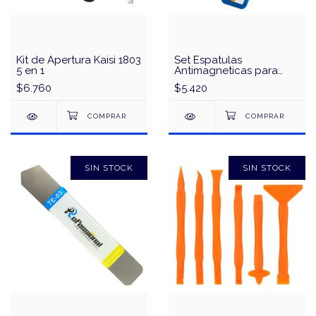
Kit de Apertura Kaisi 1803
Set Espatulas
5 en 1
Antimagneticas para
Estaño Relife RL-089 - 2
$6.760
$5.420
en 1
SIN STOCK
SIN STOCK