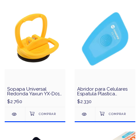
Sopapa Universal
Abridor para Celulares
Redonda Yaxun YX-D01
Espatula Plastica
para Despegar Vidrios
Antiestatica Sunshine
$2.760
$2.330
Tactiles - Celulares y
SS-040
Tablets