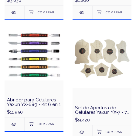
$3.030
$1.260
SS-082
Abridor para Celulares
Yaxun YX-689 - Kit 6 en 1
Set de Apertura de
$11.950
Celulares Yaxun YX-7 - 7
en 1
$9.420