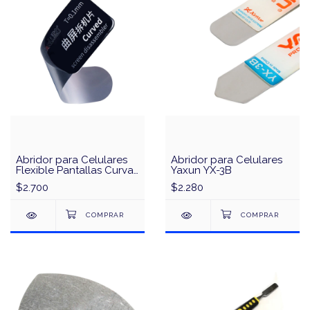
Abridor para Celulares
Abridor para Celulares
Flexible Pantallas Curvas
Yaxun YX-3B
QianLi 0.1mm
$2.700
$2.280