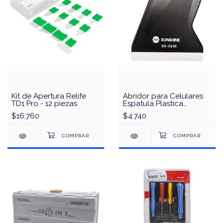
Kit de Apertura Relife
Abridor para Celulares
TD1 Pro - 12 piezas
Espatula Plastica
Antiestatica Sunshine
$16.760
$4.740
SS-064E