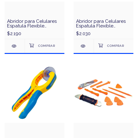
Abridor para Celulares
Abridor para Celulares
Espatula Flexible
Espatula Flexible
Ultradelgada QianLi Tool
Ultradelgada Sunshine
$2.190
$2.030
Plus
SS-028A