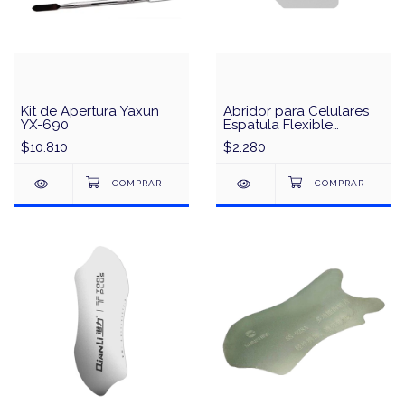
Kit de Apertura Yaxun
Abridor para Celulares
YX-690
Espatula Flexible
Ultradelgada QianLi 3D
$10.810
$2.280
0.12mm