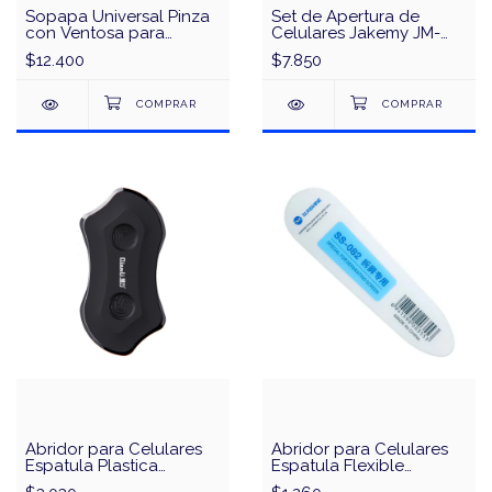
Sopapa Universal Pinza
Set de Apertura de
con Ventosa para
Celulares Jakemy JM-
Despegar Vidrios
OP15 13 en 1
$12.400
$7.850
Tactiles Celulares y
Tablets
Abridor para Celulares
Abridor para Celulares
Espatula Plastica
Espatula Flexible
Antiestatica QianLi iPry
Ultradelgada Sunshine