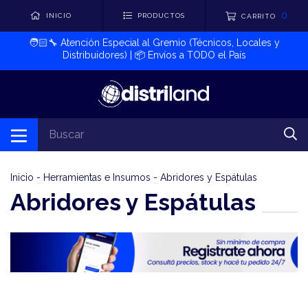
0
INICIO
PRODUCTOS
CARRITO
🧑🏻‍🔧​ Atención Especial al Gremio (Técnicos, Locales y
Distribuidores) | 📦​ Envíos a TODO el País
Inicio
-
Herramientas e Insumos
-
Abridores y Espátulas
Abridores y Espátulas