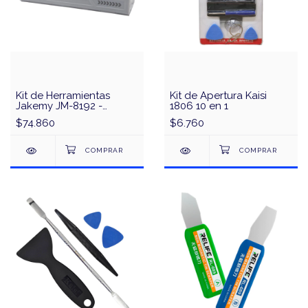
Kit de Herramientas
Kit de Apertura Kaisi
Jakemy JM-8192 -
1806 10 en 1
Profesional - Estuche
$74.860
$6.760
Magnetico 180 en 1