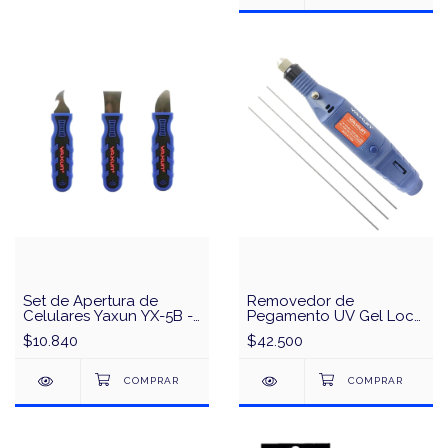
Set de Apertura de
Removedor de
Celulares Yaxun YX-5B -
Pegamento UV Gel Loca
3 en 1
/ OCA USB Yaxun YX-
$10.840
$42.500
6034