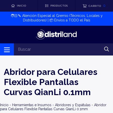
0
INICIO
PRODUCTOS
CARRITO
🧑🏻‍🔧​ Atención Especial al Gremio (Técnicos, Locales y
Distribuidores) | 📦​ Envíos a TODO el País
Abridor para Celulares
Flexible Pantallas
Curvas QianLi 0.1mm
Inicio
-
Herramientas e Insumos
-
Abridores y Espátulas
-
Abridor
para Celulares Flexible Pantallas Curvas QianLi 0.1mm