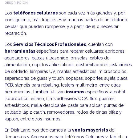
DESCRIPCIÓN
Los
teléfonos celulares
son cada vez más grandes y, por
consiguiente, más frágiles. Hay muchas partes de un teléfono
celular que pueden romperse, y a partir de ello necesitar
reparación.
Los
Servicios Técnicos Profesionales
, cuentan con
herramientas
específicas para reparar celulares: abridores,
adaptadores, bateas ultrasonido, bruselas, cables de
alimentación, cepillos antiestáticos, destornilladores, estaciones
de soldado, lámparas UV, mantas antiestáticas, microscopios,
separadoras de glass y touch, sopapas, soportes sujeta placa
PCB, stencils para reballing, testers multímetro, entre otras
herramientas. También utilizan
insumos
específicos: alcohol
isopropílico, estaño, films adhesivos OCA, flux, guantes
antiestáticos, malla desoldante, pasta para soldar, puntas de
soldado lápiz cautin, removedores, rollos de cintas bifaz y
kapton, entre otros insumos.
En DistriLand nos dedicamos a la
venta mayorista
de
Repuestos y Accesorios para Teléfonos Celulares y Tablets a