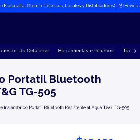
ión Especial al Gremio (Técnicos, Locales y Distribuidores) | 📦​ Envíos
puestos de Celulares
Herramientas e Insumos
Todos 
o Portatil Bluetooth
 T&G TG-505
te Inalambrico Portatil Bluetooth Resistente al Agua T&G TG-505