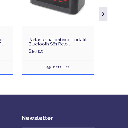
til
Parlante Inalambrico Portatil
Parlante 
-
Bluetooth S61 Reloj
Karaoke 
Despertador
1054B
$15.910
$54.980
DETALLES
Newsletter