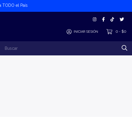
 a TODO el País
0
$0
INICIAR SESIÓN
-
los Productos
Alta Cliente/Proveedor