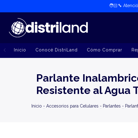
🧑🏻‍🔧​ Atenc
Inicio
Conocé DistriLand
Cómo Comprar
Re
Parlante Inalambric
Resistente al Agua
Inicio
-
Accesorios para Celulares
-
Parlantes
-
Parlan