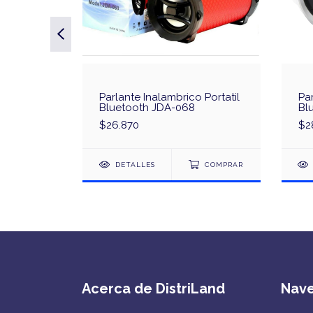
 Portátil
Parlante Inalambrico Portatil
Par
ono KTS-
Bluetooth JDA-068
Bl
$26.870
$2
S
DETALLES
COMPRAR
Acerca de DistriLand
Nav