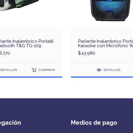
lante Inalambrico Portatil
Parlante Inalambrico Portá
uetooth T&G TG-109
Karaoke con Microfono W
6008
8.770
$43.980
DETALLES
COMPRAR
DETALLES
egación
Medios de pago