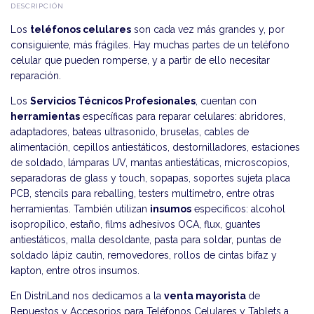
DESCRIPCIÓN
Los
teléfonos celulares
son cada vez más grandes y, por
consiguiente, más frágiles. Hay muchas partes de un teléfono
celular que pueden romperse, y a partir de ello necesitar
reparación.
Los
Servicios Técnicos Profesionales
, cuentan con
herramientas
específicas para reparar celulares: abridores,
adaptadores, bateas ultrasonido, bruselas, cables de
alimentación, cepillos antiestáticos, destornilladores, estaciones
de soldado, lámparas UV, mantas antiestáticas, microscopios,
separadoras de glass y touch, sopapas, soportes sujeta placa
PCB, stencils para reballing, testers multímetro, entre otras
herramientas. También utilizan
insumos
específicos: alcohol
isopropílico, estaño, films adhesivos OCA, flux, guantes
antiestáticos, malla desoldante, pasta para soldar, puntas de
soldado lápiz cautin, removedores, rollos de cintas bifaz y
kapton, entre otros insumos.
En DistriLand nos dedicamos a la
venta mayorista
de
Repuestos y Accesorios para Teléfonos Celulares y Tablets a