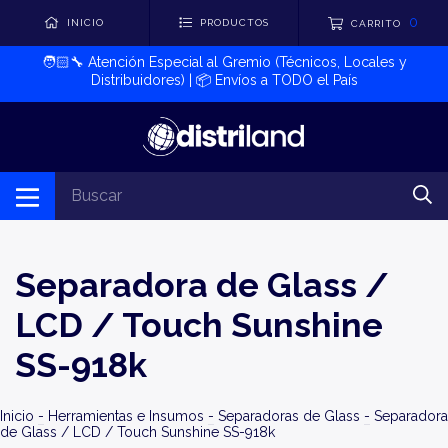
0
INICIO
PRODUCTOS
CARRITO
🧑🏻‍🔧​ Atención Especial al Gremio (Técnicos, Locales y
Distribuidores) | 📦​ Envíos a TODO el País
Separadora de Glass /
LCD / Touch Sunshine
SS-918k
Inicio
-
Herramientas e Insumos
-
Separadoras de Glass
-
Separadora
de Glass / LCD / Touch Sunshine SS-918k