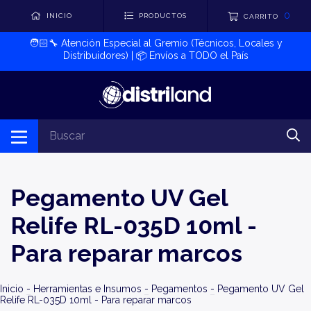
0
INICIO
PRODUCTOS
CARRITO
🧑🏻‍🔧​ Atención Especial al Gremio (Técnicos, Locales y
Distribuidores) | 📦​ Envíos a TODO el País
Pegamento UV Gel
Relife RL-035D 10ml -
Para reparar marcos
Inicio
-
Herramientas e Insumos
-
Pegamentos
-
Pegamento UV Gel
Relife RL-035D 10ml - Para reparar marcos