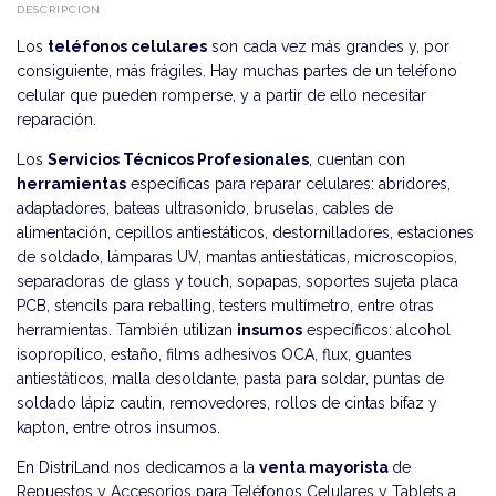
DESCRIPCIÓN
Los
teléfonos celulares
son cada vez más grandes y, por
consiguiente, más frágiles. Hay muchas partes de un teléfono
celular que pueden romperse, y a partir de ello necesitar
reparación.
Los
Servicios Técnicos Profesionales
, cuentan con
herramientas
específicas para reparar celulares: abridores,
adaptadores, bateas ultrasonido, bruselas, cables de
alimentación, cepillos antiestáticos, destornilladores, estaciones
de soldado, lámparas UV, mantas antiestáticas, microscopios,
separadoras de glass y touch, sopapas, soportes sujeta placa
PCB, stencils para reballing, testers multímetro, entre otras
herramientas. También utilizan
insumos
específicos: alcohol
isopropílico, estaño, films adhesivos OCA, flux, guantes
antiestáticos, malla desoldante, pasta para soldar, puntas de
soldado lápiz cautin, removedores, rollos de cintas bifaz y
kapton, entre otros insumos.
En DistriLand nos dedicamos a la
venta mayorista
de
Repuestos y Accesorios para Teléfonos Celulares y Tablets a