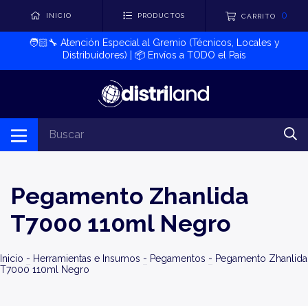
0
INICIO
PRODUCTOS
CARRITO
🧑🏻‍🔧​ Atención Especial al Gremio (Técnicos, Locales y
Distribuidores) | 📦​ Envíos a TODO el País
Pegamento Zhanlida
T7000 110ml Negro
Inicio
-
Herramientas e Insumos
-
Pegamentos
-
Pegamento Zhanlida
T7000 110ml Negro