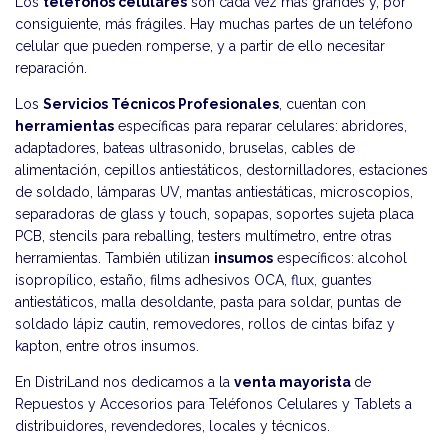
Los
teléfonos celulares
son cada vez más grandes y, por
consiguiente, más frágiles. Hay muchas partes de un teléfono
celular que pueden romperse, y a partir de ello necesitar
reparación.
Los
Servicios Técnicos Profesionales
, cuentan con
herramientas
específicas para reparar celulares: abridores,
adaptadores, bateas ultrasonido, bruselas, cables de
alimentación, cepillos antiestáticos, destornilladores, estaciones
de soldado, lámparas UV, mantas antiestáticas, microscopios,
separadoras de glass y touch, sopapas, soportes sujeta placa
PCB, stencils para reballing, testers multímetro, entre otras
herramientas. También utilizan
insumos
específicos: alcohol
isopropílico, estaño, films adhesivos OCA, flux, guantes
antiestáticos, malla desoldante, pasta para soldar, puntas de
soldado lápiz cautin, removedores, rollos de cintas bifaz y
kapton, entre otros insumos.
En DistriLand nos dedicamos a la
venta mayorista
de
Repuestos y Accesorios para Teléfonos Celulares y Tablets a
distribuidores, revendedores, locales y técnicos.