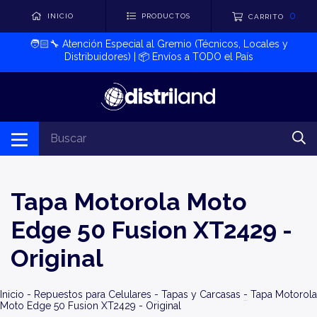
0
INICIO
PRODUCTOS
CARRITO
🧑🏻‍🔧​ Atención Especial al Gremio (Técnicos, Locales y
Distribuidores) | 📦​ Envíos a TODO el País
Tapa Motorola Moto
Edge 50 Fusion XT2429 -
Original
Inicio
-
Repuestos para Celulares
-
Tapas y Carcasas
-
Tapa Motorola
Moto Edge 50 Fusion XT2429 - Original