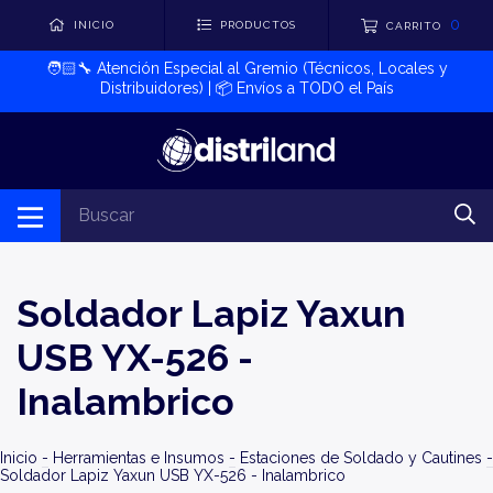
0
INICIO
PRODUCTOS
CARRITO
🧑🏻‍🔧​ Atención Especial al Gremio (Técnicos, Locales y
Distribuidores) | 📦​ Envíos a TODO el País
Soldador Lapiz Yaxun
USB YX-526 -
Inalambrico
Inicio
-
Herramientas e Insumos
-
Estaciones de Soldado y Cautines
-
Soldador Lapiz Yaxun USB YX-526 - Inalambrico