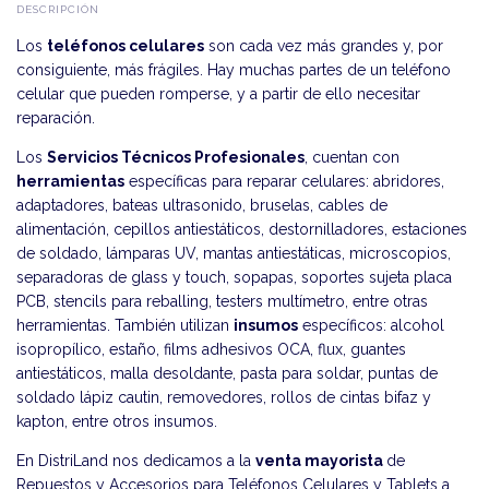
DESCRIPCIÓN
Los
teléfonos celulares
son cada vez más grandes y, por
consiguiente, más frágiles. Hay muchas partes de un teléfono
celular que pueden romperse, y a partir de ello necesitar
reparación.
Los
Servicios Técnicos Profesionales
, cuentan con
herramientas
específicas para reparar celulares: abridores,
adaptadores, bateas ultrasonido, bruselas, cables de
alimentación, cepillos antiestáticos, destornilladores, estaciones
de soldado, lámparas UV, mantas antiestáticas, microscopios,
separadoras de glass y touch, sopapas, soportes sujeta placa
PCB, stencils para reballing, testers multímetro, entre otras
herramientas. También utilizan
insumos
específicos: alcohol
isopropílico, estaño, films adhesivos OCA, flux, guantes
antiestáticos, malla desoldante, pasta para soldar, puntas de
soldado lápiz cautin, removedores, rollos de cintas bifaz y
kapton, entre otros insumos.
En DistriLand nos dedicamos a la
venta mayorista
de
Repuestos y Accesorios para Teléfonos Celulares y Tablets a