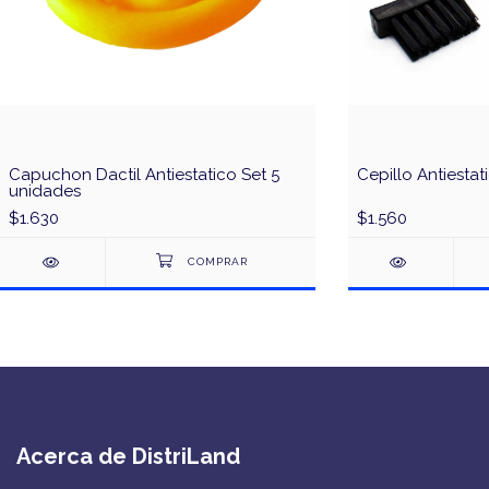
Capuchon Dactil Antiestatico Set 5
Cepillo Antiestat
unidades
$1.630
$1.560
Acerca de DistriLand