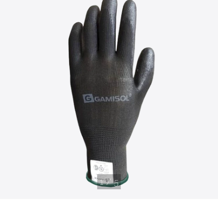
1
/
5