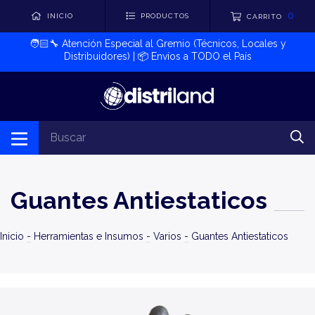
0
INICIO
PRODUCTOS
CARRITO
🧑🏻‍🔧​ Atención Especial al Gremio (Técnicos, Locales y
Distribuidores) | 📦​ Envíos a TODO el País
Guantes Antiestaticos
Inicio
-
Herramientas e Insumos
-
Varios
-
Guantes Antiestaticos