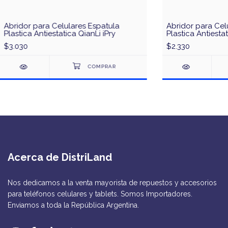
Abridor para Celulares Espatula
Abridor para Cel
Plastica Antiestatica QianLi iPry
Plastica Antiest
$3.030
$2.330
Acerca de DistriLand
Nos dedicamos a la venta mayorista de repuestos y accesorios
para teléfonos celulares y tablets. Somos Importadores.
Enviamos a toda la República Argentina.