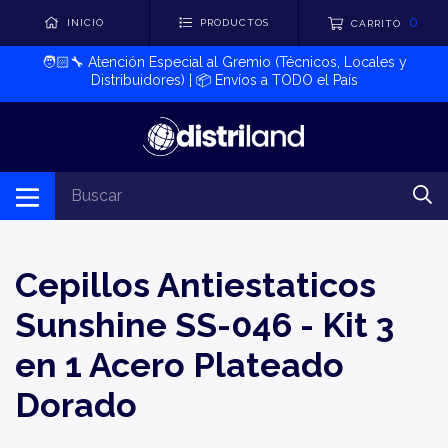
0
INICIO
PRODUCTOS
CARRITO
🧑🏻‍🔧​ Atención Especial al Gremio (Técnicos, Locales y
Distribuidores) | 📦​ Envíos a TODO el País
Cepillos Antiestaticos
Sunshine SS-046 - Kit 3
en 1 Acero Plateado
Dorado