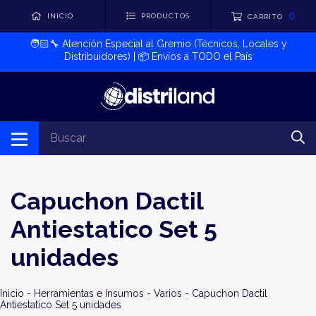
0
INICIO
PRODUCTOS
CARRITO
🧑🏻‍🔧​ Atención Especial al Gremio (Técnicos, Locales y
Distribuidores) | 📦​ Envíos a TODO el País
Capuchon Dactil
Antiestatico Set 5
unidades
Inicio
-
Herramientas e Insumos
-
Varios
-
Capuchon Dactil
Antiestatico Set 5 unidades