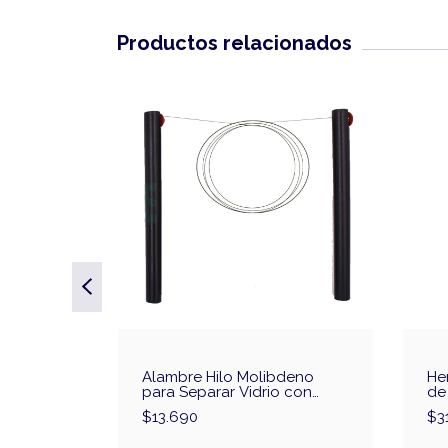
Productos relacionados
2 mm
Alambre Hilo Molibdeno
He
para Separar Vidrio con
de
Mango
Qi
$13.690
$3