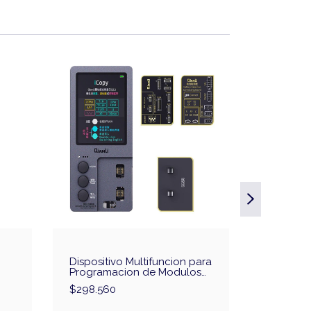
Dispositivo Multifuncion para
Capucho
Programacion de Modulos
Antiesta
iPhone QianLi iCopy Plus
$298.560
$1.630