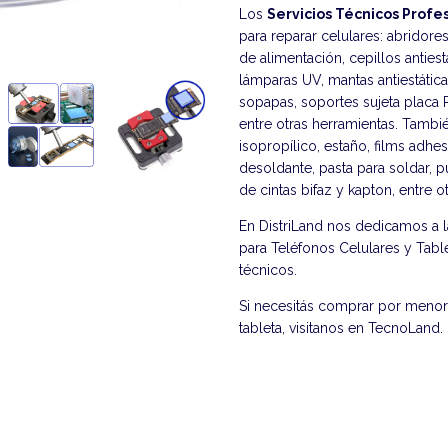
Los
Servicios Técnicos Profe
para reparar celulares: abridore
de alimentación, cepillos anties
lámparas UV, mantas antiestátic
sopapas, soportes sujeta placa P
entre otras herramientas. Tambié
isopropílico, estaño, films adhes
desoldante, pasta para soldar, 
de cintas bifaz y kapton, entre 
En DistriLand nos dedicamos a 
para Teléfonos Celulares y Table
técnicos.
Si necesitás comprar por menor 
tableta, visitanos en
TecnoLand
.