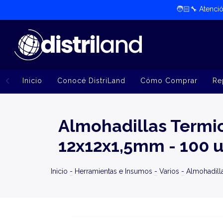
🧑🏻‍🔧​ Atenc
Inicio
Conocé DistriLand
Cómo Comprar
Re
Almohadillas Termic
12x12x1,5mm - 100 
Inicio
-
Herramientas e Insumos
-
Varios
-
Almohadill