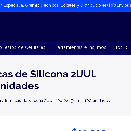
ión Especial al Gremio (Técnicos, Locales y Distribuidores) | 📦​ Envíos
puestos de Celulares
Herramientas e Insumos
Todos 
as de Silicona 2UUL
unidades
as Termicas de Silicona 2UUL 12x12x1,5mm - 100 unidades