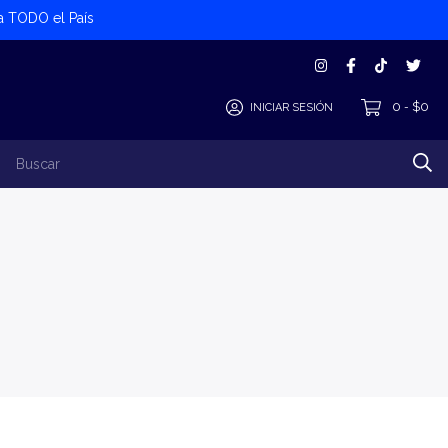
 a TODO el País
0
$0
INICIAR SESIÓN
-
los Productos
Alta Cliente/Proveedor