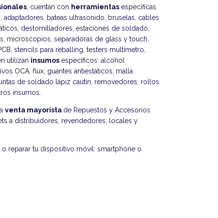
sionales
, cuentan con
herramientas
específicas
s, adaptadores, bateas ultrasonido, bruselas, cables
táticos, destornilladores, estaciones de soldado,
as, microscopios, separadoras de glass y touch,
CB, stencils para reballing, testers multímetro,
n utilizan
insumos
específicos: alcohol
ivos OCA, flux, guantes antiestáticos, malla
puntas de soldado lápiz cautin, removedores, rollos
otros insumos.
la
venta mayorista
de Repuestos y Accesorios
ts a distribuidores, revendedores, locales y
o reparar tu dispositivo móvil: smartphone o