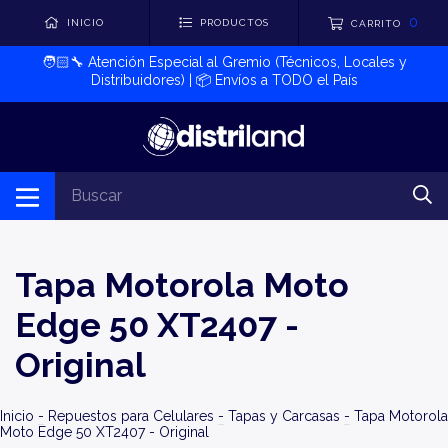
0
INICIO
PRODUCTOS
CARRITO
🧑🏻‍🔧​ Atención Especial al Gremio (Técnicos, Locales y
Distribuidores) | 📦​ Envíos a TODO el País
Tapa Motorola Moto
Edge 50 XT2407 -
Original
Inicio
-
Repuestos para Celulares
-
Tapas y Carcasas
-
Tapa Motorola
Moto Edge 50 XT2407 - Original