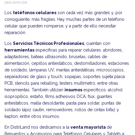
DESCRIPCIÓN
Los
teléfonos celulares
son cada vez más grandes y, por
consiguiente, más frágiles. Hay muchas partes de un teléfono
celular que pueden romperse, y a partir de ello necesitar
reparación.
Los
Servicios Técnicos Profesionales
, cuentan con
herramientas
específicas para reparar celulares: abridores,
adaptadores, bateas ultrasonido, bruselas, cables de
alimentación, cepillos antiestáticos, destornilladores, estaciones
de soldado, lámparas UV, mantas antiestáticas, microscopios,
separadoras de glass y touch, sopapas, soportes sujeta placa
PCB, stencils para reballing, testers multímetro, entre otras
herramientas. También utilizan
insumos
específicos: alcohol
isopropílico, estaño, films adhesivos OCA, flux, guantes
antiestáticos, malla desoldante, pasta para soldar, puntas de
soldado lápiz cautin, removedores, rollos de cintas bifaz y
kapton, entre otros insumos.
En DistriLand nos dedicamos a la
venta mayorista
de
Repuestos y Accesorios para Teléfonos Celulares y Tablets a