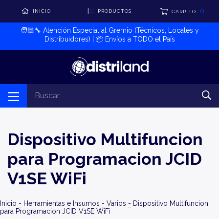
0
INICIO
PRODUCTOS
CARRITO
🧑🏻‍🔧​ Atención Especial al Gremio (Técnicos, Locales y
Distribuidores) | 📦​ Envíos a TODO el País
Dispositivo Multifuncion
para Programacion JCID
V1SE WiFi
Inicio
-
Herramientas e Insumos
-
Varios
-
Dispositivo Multifuncion
para Programacion JCID V1SE WiFi