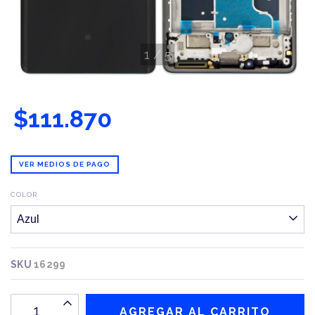
1
/
5
$111.870
VER MEDIOS DE PAGO
COLOR
SKU
16299