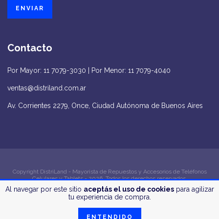
Contacto
Por Mayor: 11 7079-3030 | Por Menor: 11 7079-4040
ventas@distriland.com.ar
Av. Corrientes 2279, Once, Ciudad Autónoma de Buenos Aires
Copyright DistriLand - Mayorista de Repuestos y Accesorios de Teléfonos
Celulares y Tablets - 2026. Todos los derechos reservados.
Al navegar por este sitio
aceptás el uso de cookies
para agilizar
Defensa de las y los consumidores. Para reclamos
ingrese aquí
tu experiencia de compra.
ENTENDIDO