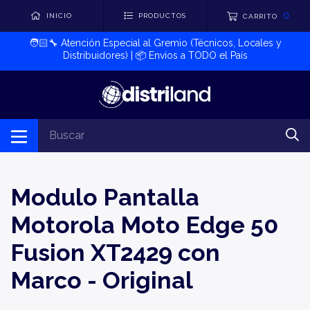
0
INICIO
PRODUCTOS
CARRITO
🧑🏻‍🔧​ Atención Especial al Gremio (Técnicos, Locales y
Distribuidores) | 📦​ Envíos a TODO el País
Modulo Pantalla
Motorola Moto Edge 50
Fusion XT2429 con
Marco - Original