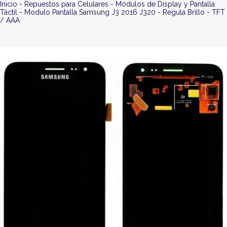
Inicio
-
Repuestos para Celulares
-
Módulos de Display y Pantalla
Táctil
-
Modulo Pantalla Samsung J3 2016 J320 - Regula Brillo - TFT
/ AAA