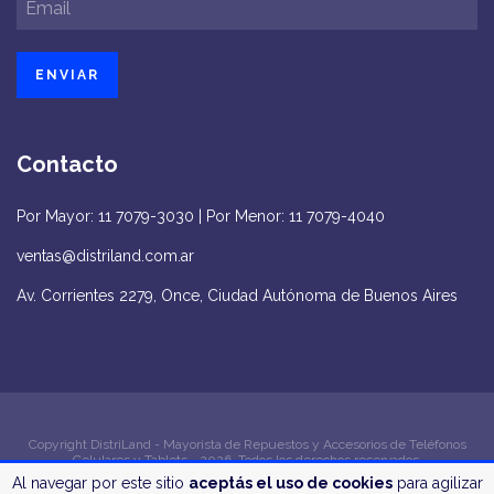
Contacto
Por Mayor: 11 7079-3030 | Por Menor: 11 7079-4040
ventas@distriland.com.ar
Av. Corrientes 2279, Once, Ciudad Autónoma de Buenos Aires
Copyright DistriLand - Mayorista de Repuestos y Accesorios de Teléfonos
Celulares y Tablets - 2026. Todos los derechos reservados.
Al navegar por este sitio
aceptás el uso de cookies
para agilizar
Defensa de las y los consumidores. Para reclamos
ingrese aquí