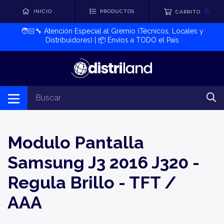
0
INICIO
PRODUCTOS
CARRITO
🧑🏻‍🔧​ Atención Especial al Gremio (Técnicos, Locales y
Distribuidores) | 📦​ Envíos a TODO el País
Modulo Pantalla
Samsung J3 2016 J320 -
Regula Brillo - TFT /
AAA