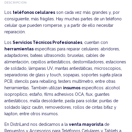
DESCRIPCIÓN
Los
teléfonos celulares
son cada vez más grandes y, por
consiguiente, más frágiles. Hay muchas partes de un teléfono
celular que pueden romperse, y a partir de ello necesitar
reparación.
Los
Servicios Técnicos Profesionales
, cuentan con
herramientas
específicas para reparar celulares: abridores,
adaptadores, bateas ultrasonido, bruselas, cables de
alimentación, cepillos antiestáticos, destornilladores, estaciones
de soldado, lámparas UV, mantas antiestáticas, microscopios,
separadoras de glass y touch, sopapas, soportes sujeta placa
PCB, stencils para reballing, testers multímetro, entre otras
herramientas. También utilizan
insumos
específicos: alcohol
isopropílico, estaño, films adhesivos OCA, flux, guantes
antiestáticos, malla desoldante, pasta para soldar, puntas de
soldado lápiz cautin, removedores, rollos de cintas bifaz y
kapton, entre otros insumos.
En DistriLand nos dedicamos a la
venta mayorista
de
Repuestos y Accesorios para Teléfonos Celulares y Tablets a