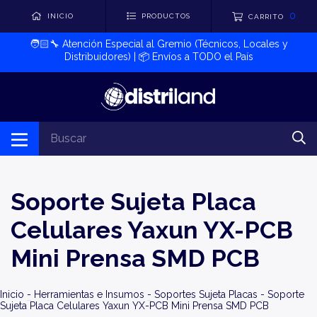
0
INICIO
PRODUCTOS
CARRITO
🧑🏻‍🔧​ Atención Especial al Gremio (Técnicos, Locales y
Distribuidores) | 📦​ Envíos a TODO el País
Soporte Sujeta Placa
Celulares Yaxun YX-PCB
Mini Prensa SMD PCB
Inicio
-
Herramientas e Insumos
-
Soportes Sujeta Placas
-
Soporte
Sujeta Placa Celulares Yaxun YX-PCB Mini Prensa SMD PCB