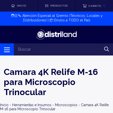
0
INICIO
PRODUCTOS
CARRITO
🧑🏻‍🔧​ Atención Especial al Gremio (Técnicos, Locales y
Distribuidores) | 📦​ Envíos a TODO el País
Camara 4K Relife M-16
para Microscopio
Trinocular
Inicio
-
Herramientas e Insumos
-
Microscopios
-
Camara 4K Relife
M-16 para Microscopio Trinocular