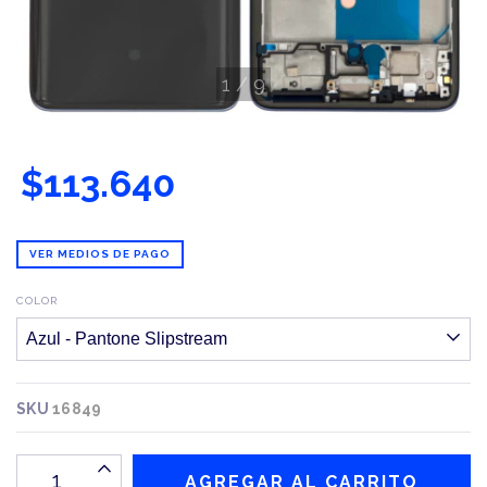
1
/
9
$113.640
VER MEDIOS DE PAGO
COLOR
SKU
16849