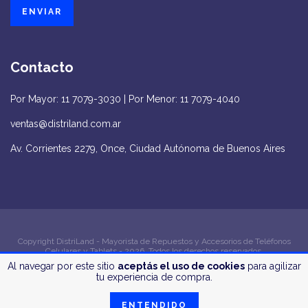
Contacto
Por Mayor: 11 7079-3030 | Por Menor: 11 7079-4040
ventas@distriland.com.ar
Av. Corrientes 2279, Once, Ciudad Autónoma de Buenos Aires
Copyright DistriLand - Mayorista de Repuestos y Accesorios de Teléfonos
Celulares y Tablets - 2026. Todos los derechos reservados.
Al navegar por este sitio
aceptás el uso de cookies
para agilizar
Defensa de las y los consumidores. Para reclamos
ingrese aquí
tu experiencia de compra.
ENTENDIDO