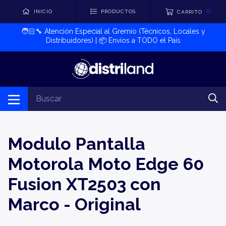
0
INICIO
PRODUCTOS
CARRITO
🧑🏻‍🔧​ Atención Especial al Gremio (Técnicos, Locales y
Distribuidores) | 📦​ Envíos a TODO el País
Modulo Pantalla
Motorola Moto Edge 60
Fusion XT2503 con
Marco - Original