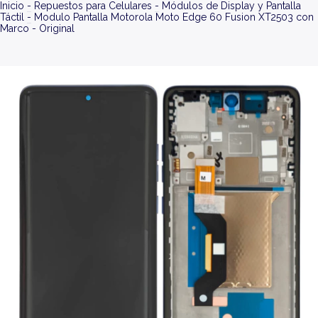
Inicio
-
Repuestos para Celulares
-
Módulos de Display y Pantalla
Táctil
-
Modulo Pantalla Motorola Moto Edge 60 Fusion XT2503 con
Marco - Original