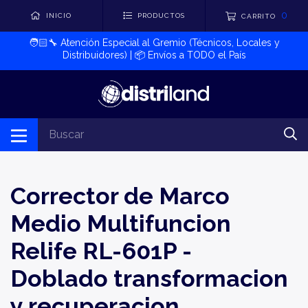
0
INICIO
PRODUCTOS
CARRITO
🧑🏻‍🔧​ Atención Especial al Gremio (Técnicos, Locales y
Distribuidores) | 📦​ Envíos a TODO el País
Corrector de Marco
Medio Multifuncion
Relife RL-601P -
Doblado transformacion
y recuperacion