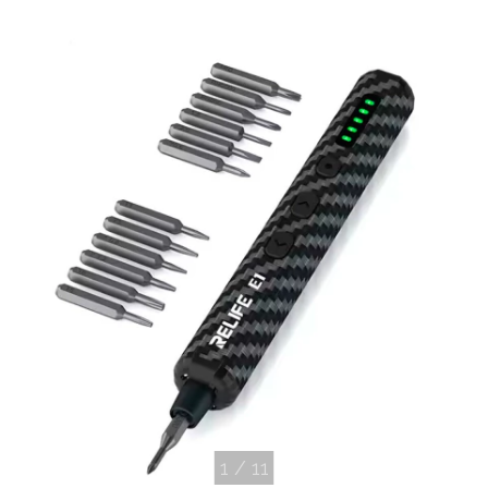
1
/
11