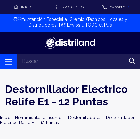
0
INICIO
PRODUCTOS
CARRITO
🧑🏻‍🔧​ Atención Especial al Gremio (Técnicos, Locales y
Distribuidores) | 📦​ Envíos a TODO el País
Destornillador Electrico
Relife E1 - 12 Puntas
Inicio
-
Herramientas e Insumos
-
Destornilladores
-
Destornillador
Electrico Relife E1 - 12 Puntas