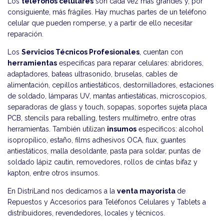
Los
teléfonos celulares
son cada vez más grandes y, por
consiguiente, más frágiles. Hay muchas partes de un teléfono
celular que pueden romperse, y a partir de ello necesitar
reparación.
Los
Servicios Técnicos Profesionales
, cuentan con
herramientas
específicas para reparar celulares: abridores,
adaptadores, bateas ultrasonido, bruselas, cables de
alimentación, cepillos antiestáticos, destornilladores, estaciones
de soldado, lámparas UV, mantas antiestáticas, microscopios,
separadoras de glass y touch, sopapas, soportes sujeta placa
PCB, stencils para reballing, testers multímetro, entre otras
herramientas. También utilizan
insumos
específicos: alcohol
isopropílico, estaño, films adhesivos OCA, flux, guantes
antiestáticos, malla desoldante, pasta para soldar, puntas de
soldado lápiz cautin, removedores, rollos de cintas bifaz y
kapton, entre otros insumos.
En DistriLand nos dedicamos a la
venta mayorista
de
Repuestos y Accesorios para Teléfonos Celulares y Tablets a
distribuidores, revendedores, locales y técnicos.