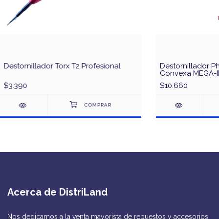
Destornillador Torx T2 Profesional
Destornillador Ph
Convexa MEGA-ID
2D D
$3.390
$10.660
Acerca de DistriLand
Nos dedicamos a la venta mayorista de repuestos y accesorios