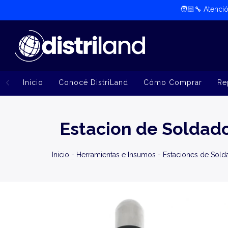
🧑🏻‍🔧​ Atenc
Inicio
Conocé DistriLand
Cómo Comprar
Re
Estacion de Soldado 
Inicio
-
Herramientas e Insumos
-
Estaciones de Sold