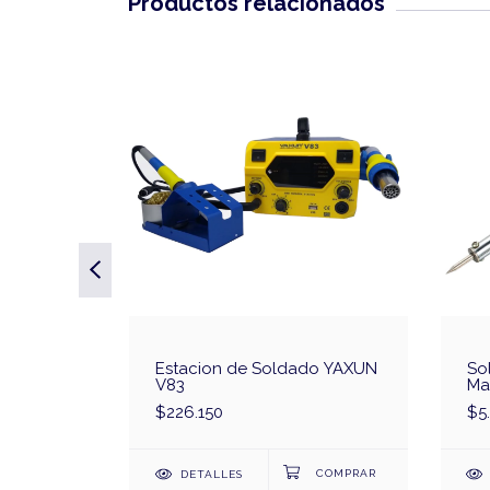
Productos relacionados
do YAXUN
Estacion de Soldado YAXUN
So
V83
Ma
$226.150
$5
DETALLES