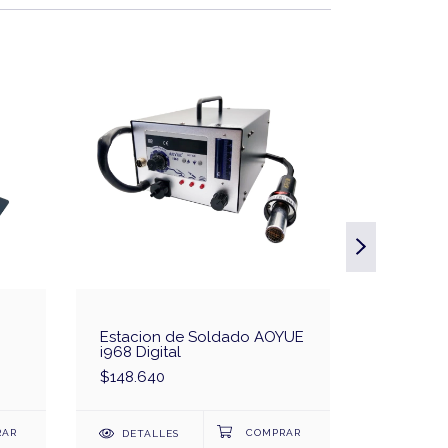
Estacion de Soldado AOYUE
Estacio
i968 Digital
881D
$148.640
$103.920
DETALLES
DETAL