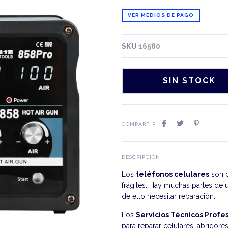
VER MEDIOS DE PAGO
SKU
16580
COMPARTIR
DESCRIPCIÓN
Los
teléfonos celulares
son c
frágiles. Hay muchas partes de 
de ello necesitar reparación.
Los
Servicios Técnicos Profe
para reparar celulares: abridore