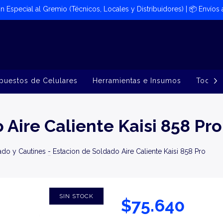
ión Especial al Gremio (Técnicos, Locales y Distribuidores) | 📦​ Envíos
puestos de Celulares
Herramientas e Insumos
Todos 
Aire Caliente Kaisi 858 Pro
ado y Cautines
-
Estacion de Soldado Aire Caliente Kaisi 858 Pro
SIN STOCK
$75.640