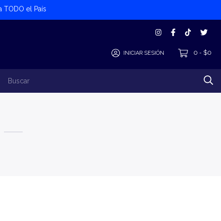
 a TODO el País
0
$0
INICIAR SESIÓN
-
los Productos
Alta Cliente/Proveedor