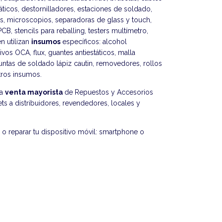
táticos, destornilladores, estaciones de soldado,
as, microscopios, separadoras de glass y touch,
CB, stencils para reballing, testers multímetro,
n utilizan
insumos
específicos: alcohol
ivos OCA, flux, guantes antiestáticos, malla
puntas de soldado lápiz cautin, removedores, rollos
otros insumos.
la
venta mayorista
de Repuestos y Accesorios
ts a distribuidores, revendedores, locales y
o reparar tu dispositivo móvil: smartphone o