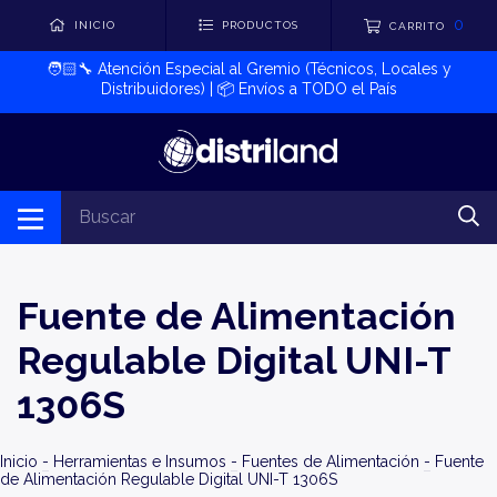
0
INICIO
PRODUCTOS
CARRITO
🧑🏻‍🔧​ Atención Especial al Gremio (Técnicos, Locales y
Distribuidores) | 📦​ Envíos a TODO el País
Fuente de Alimentación
Regulable Digital UNI-T
1306S
Inicio
-
Herramientas e Insumos
-
Fuentes de Alimentación
-
Fuente
de Alimentación Regulable Digital UNI-T 1306S