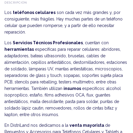
DESCRIPCIÓN
Los
teléfonos celulares
son cada vez más grandes y, por
consiguiente, más frágiles. Hay muchas partes de un teléfono
celular que pueden romperse, y a partir de ello necesitar
reparación.
Los
Servicios Técnicos Profesionales
, cuentan con
herramientas
específicas para reparar celulares: abridores,
adaptadores, bateas ultrasonido, bruselas, cables de
alimentación, cepillos antiestáticos, destornilladores, estaciones
de soldado, lámparas UV, mantas antiestáticas, microscopios,
separadoras de glass y touch, sopapas, soportes sujeta placa
PCB, stencils para reballing, testers multímetro, entre otras
herramientas. También utilizan
insumos
específicos: alcohol
isopropílico, estaño, films adhesivos OCA, flux, guantes
antiestáticos, malla desoldante, pasta para soldar, puntas de
soldado lápiz cautin, removedores, rollos de cintas bifaz y
kapton, entre otros insumos.
En DistriLand nos dedicamos a la
venta mayorista
de
Repuestos y Accesorios para Teléfonos Celulares y Tablets a