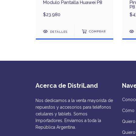
Modulo Pantalla Huawei P8
Pi
P8
$23.980
$4
DETALLES
COMPRAR
Acerca de DistriLand
Nav
Conocé
Nos dedicamos a la venta mayorista de
repuestos y accesorios para teléfonos
Cómo 
celulares y tablets. Somos
Importadores. Enviamos a toda la
Quiero 
República Argentina.
Quiero