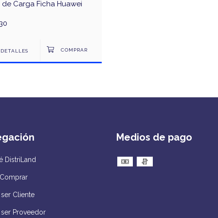
n de Carga Ficha Huawei
30
DETALLES
egación
Medios de pago
 DistriLand
Comprar
ser Cliente
 ser Proveedor