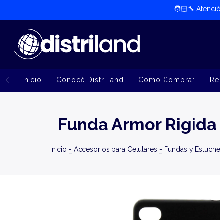
🧑🏻‍🔧​ Atenc
Inicio
Conocé DistriLand
Cómo Comprar
Re
Funda Armor Rigida
Inicio
-
Accesorios para Celulares
-
Fundas y Estuche