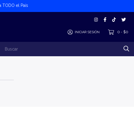
 a TODO el País
0
$0
INICIAR SESIÓN
-
los Productos
Alta Cliente/Proveedor