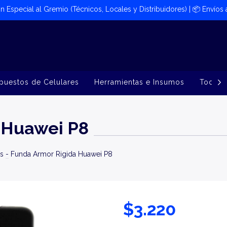
ión Especial al Gremio (Técnicos, Locales y Distribuidores) | 📦​ Envíos
puestos de Celulares
Herramientas e Insumos
Todos 
 Huawei P8
s
-
Funda Armor Rigida Huawei P8
$3.220