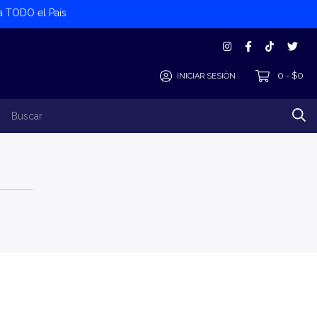
 a TODO el País
0
$0
INICIAR SESIÓN
-
los Productos
Alta Cliente/Proveedor