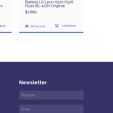
Bateria LG Leon H320 H326
Tapa LG
co
H340 BL-41ZH Original
H340 - Or
$7.880
$2.400
RAR
DETALLES
DETAL
Newsletter