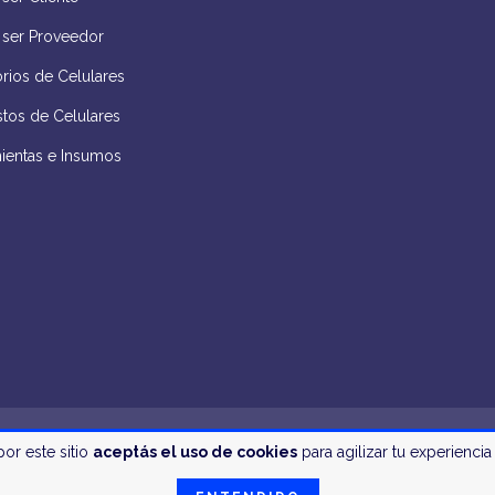
 ser Proveedor
rios de Celulares
tos de Celulares
ientas e Insumos
por este sitio
aceptás el uso de cookies
para agilizar tu experienci
e Teléfonos Celulares y Tablets - 2026. Todos los derechos reservados.
aquí