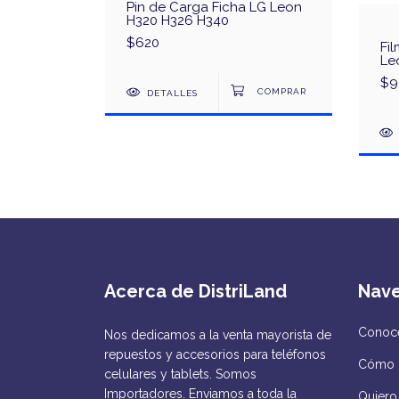
nterno LG
Pin de Carga Ficha LG Leon
40 K10
H320 H326 H340
$620
Fi
Le
$9
DETALLES
Acerca de DistriLand
Nav
Conocé
Nos dedicamos a la venta mayorista de
repuestos y accesorios para teléfonos
Cómo 
celulares y tablets. Somos
Importadores. Enviamos a toda la
Quiero 