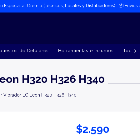
ión Especial al Gremio (Técnicos, Locales y Distribuidores) | 📦​ Envíos
puestos de Celulares
Herramientas e Insumos
Todos 
Leon H320 H326 H340
r Vibrador LG Leon H320 H326 H340
$2.590