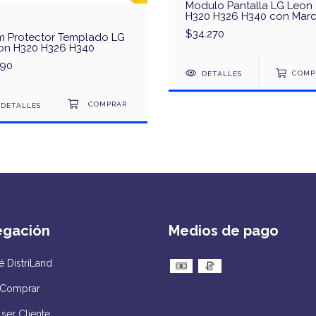
Modulo Pantalla LG Leon
H320 H326 H340 con Mar
$34.270
lm Protector Templado LG
on H320 H326 H340
90
DETALLES
COMP
DETALLES
egación
Medios de pago
 DistriLand
Comprar
ser Cliente