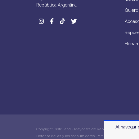
República Argentina.
Quiero
Acceso
Repues
Herram
Al navegar 
Copyright DistriLand - Mayorista de Repuestos y Accesorios d
Defensa de las y los consumidores. Para reclamos
ingrese 