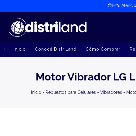
🧑🏻‍🔧​ Atenc
Inicio
Conocé DistriLand
Cómo Comprar
Re
Motor Vibrador LG 
Inicio
-
Repuestos para Celulares
-
Vibradores
-
Moto