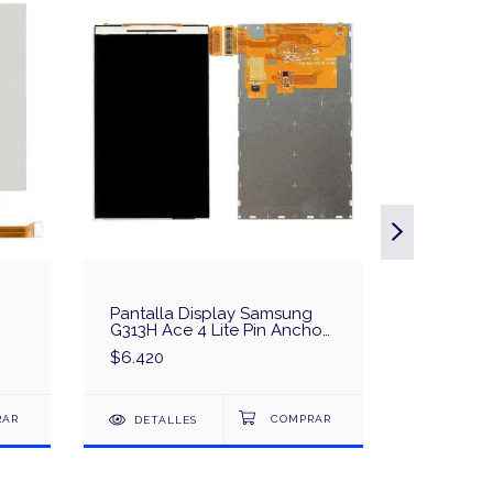
Pantalla Display Samsung
G313H Ace 4 Lite Pin Ancho
Largo
Pantalla
$6.420
G318ML 
$10.520
DETALLES
DETAL