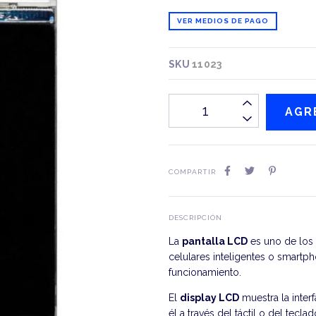
VER MEDIOS DE PAGO
SKU
11023
COMPARTIR
DESCRIPCIÓN
La
pantalla LCD
es uno de los 
celulares inteligentes o smartph
funcionamiento.
El
display LCD
muestra la interf
él a través del táctil o del te