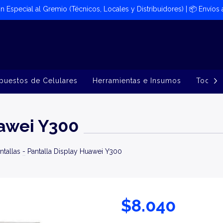
ión Especial al Gremio (Técnicos, Locales y Distribuidores) | 📦​ Envíos
puestos de Celulares
Herramientas e Insumos
Todos 
uawei Y300
ntallas
-
Pantalla Display Huawei Y300
$8.040