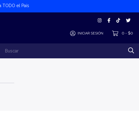
 a TODO el País
0
$0
INICIAR SESIÓN
-
los Productos
Alta Cliente/Proveedor