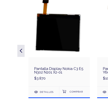
amsung
Pantalla Display Nokia C3 E5
Pa
N302 N201 X2-01
Y6
$3.870
$1
DETALLES