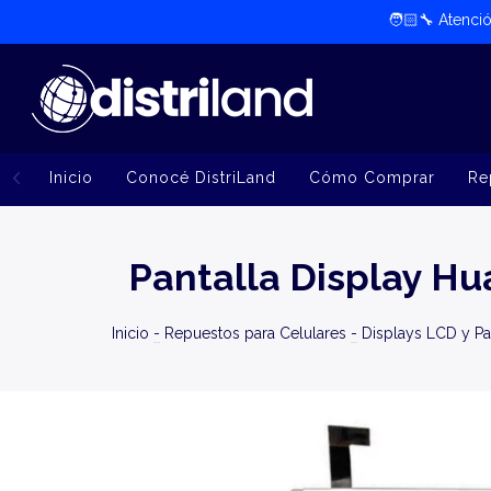
🧑🏻‍🔧​ Atenc
Inicio
Conocé DistriLand
Cómo Comprar
Re
Pantalla Display H
Inicio
-
Repuestos para Celulares
-
Displays LCD y Pa