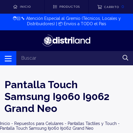
0
INICIO
PRODUCTOS
CARRITO
🧑🏻‍🔧​ Atención Especial al Gremio (Técnicos, Locales y
Distribuidores) | 📦​ Envíos a TODO el País
Pantalla Touch
Samsung I9060 I9062
Grand Neo
Inicio
-
Repuestos para Celulares
-
Pantallas Táctiles y Touch
-
Pantalla Touch Samsung I9060 I9062 Grand Neo