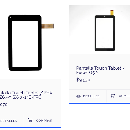
Pantalla Touch Tablet 7"
Excer G5.2
$9.530
ntalla Touch Tablet 7" FHX
DETALLES
Z67-Y SX-0714B-FPC
.070
DETALLES