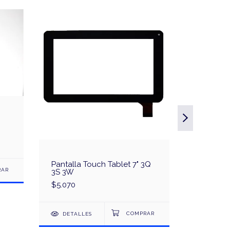
Pantalla Touch Tablet 7" 3Q
Pantalla 
3S 3W
Acer Ico
$5.070
$5.070
DETALLES
DETAL