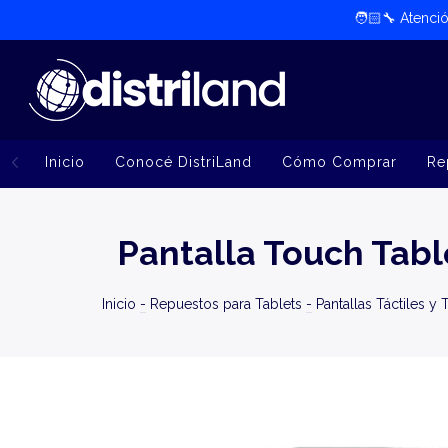
🧑🏻‍🔧​ Atenc
Inicio
Conocé DistriLand
Cómo Comprar
Re
Pantalla Touch Tabl
Inicio
-
Repuestos para Tablets
-
Pantallas Táctiles y