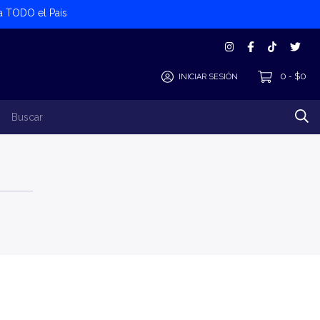
 a TODO el País
0
$0
INICIAR SESIÓN
-
los Productos
Alta Cliente/Proveedor