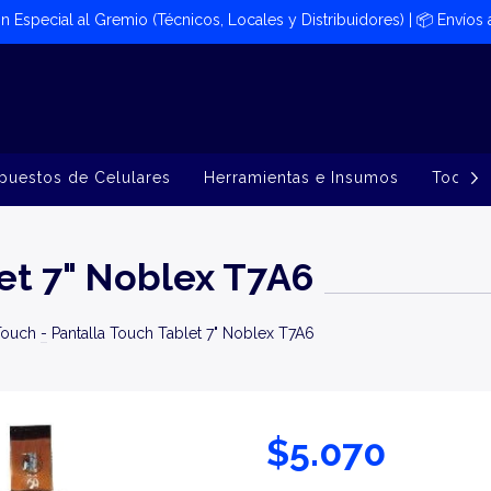
ión Especial al Gremio (Técnicos, Locales y Distribuidores) | 📦​ Envíos
puestos de Celulares
Herramientas e Insumos
Todos 
et 7" Noblex T7A6
 Touch
-
Pantalla Touch Tablet 7" Noblex T7A6
$5.070