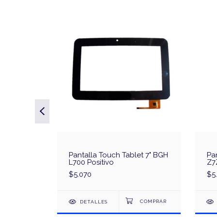
t 7"
Pantalla Touch Tablet 7" BGH
Pa
L700 Positivo
Z7
$5.070
$5
DETALLES