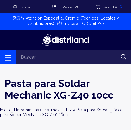
0
INICIO
PRODUCTOS
CARRITO
🧑🏻‍🔧​ Atención Especial al Gremio (Técnicos, Locales y
Distribuidores) | 📦​ Envíos a TODO el País
Pasta para Soldar
Mechanic XG-Z40 10cc
Inicio
-
Herramientas e Insumos
-
Flux y Pasta para Soldar
-
Pasta
para Soldar Mechanic XG-Z40 10cc