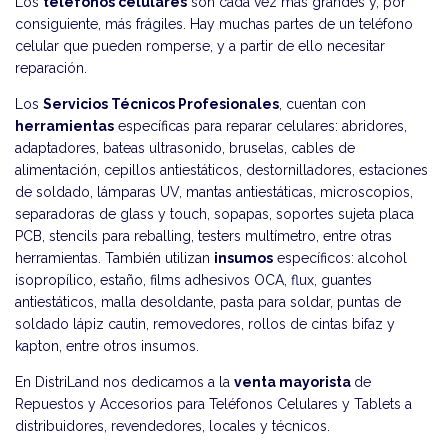
Los
teléfonos celulares
son cada vez más grandes y, por
consiguiente, más frágiles. Hay muchas partes de un teléfono
celular que pueden romperse, y a partir de ello necesitar
reparación.
Los
Servicios Técnicos Profesionales
, cuentan con
herramientas
específicas para reparar celulares: abridores,
adaptadores, bateas ultrasonido, bruselas, cables de
alimentación, cepillos antiestáticos, destornilladores, estaciones
de soldado, lámparas UV, mantas antiestáticas, microscopios,
separadoras de glass y touch, sopapas, soportes sujeta placa
PCB, stencils para reballing, testers multímetro, entre otras
herramientas. También utilizan
insumos
específicos: alcohol
isopropílico, estaño, films adhesivos OCA, flux, guantes
antiestáticos, malla desoldante, pasta para soldar, puntas de
soldado lápiz cautin, removedores, rollos de cintas bifaz y
kapton, entre otros insumos.
En DistriLand nos dedicamos a la
venta mayorista
de
Repuestos y Accesorios para Teléfonos Celulares y Tablets a
distribuidores, revendedores, locales y técnicos.