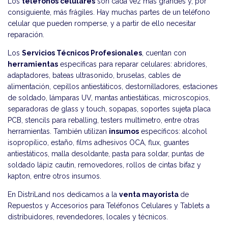
Los
teléfonos celulares
son cada vez más grandes y, por
consiguiente, más frágiles. Hay muchas partes de un teléfono
celular que pueden romperse, y a partir de ello necesitar
reparación.
Los
Servicios Técnicos Profesionales
, cuentan con
herramientas
específicas para reparar celulares: abridores,
adaptadores, bateas ultrasonido, bruselas, cables de
alimentación, cepillos antiestáticos, destornilladores, estaciones
de soldado, lámparas UV, mantas antiestáticas, microscopios,
separadoras de glass y touch, sopapas, soportes sujeta placa
PCB, stencils para reballing, testers multímetro, entre otras
herramientas. También utilizan
insumos
específicos: alcohol
isopropílico, estaño, films adhesivos OCA, flux, guantes
antiestáticos, malla desoldante, pasta para soldar, puntas de
soldado lápiz cautin, removedores, rollos de cintas bifaz y
kapton, entre otros insumos.
En DistriLand nos dedicamos a la
venta mayorista
de
Repuestos y Accesorios para Teléfonos Celulares y Tablets a
distribuidores, revendedores, locales y técnicos.