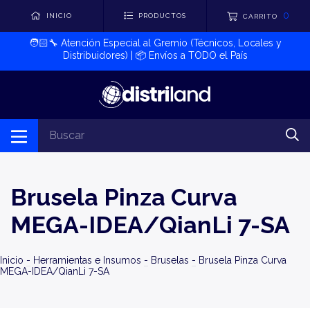
0
INICIO
PRODUCTOS
CARRITO
🧑🏻‍🔧​ Atención Especial al Gremio (Técnicos, Locales y
Distribuidores) | 📦​ Envíos a TODO el País
Brusela Pinza Curva
MEGA-IDEA/QianLi 7-SA
Inicio
-
Herramientas e Insumos
-
Bruselas
-
Brusela Pinza Curva
MEGA-IDEA/QianLi 7-SA