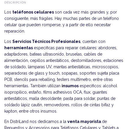
DESCRIPCIÓN
Los
teléfonos celulares
son cada vez más grandes y, por
consiguiente, más frágiles. Hay muchas partes de un teléfono
celular que pueden romperse, y a partir de ello necesitar
reparación.
Los
Servicios Técnicos Profesionales
, cuentan con
herramientas
específicas para reparar celulares: abridores,
adaptadores, bateas ultrasonido, bruselas, cables de
alimentación, cepillos antiestáticos, destornilladores, estaciones
de soldado, lámparas UV, mantas antiestáticas, microscopios,
separadoras de glass y touch, sopapas, soportes sujeta placa
PCB, stencils para reballing, testers multímetro, entre otras
herramientas. También utilizan
insumos
específicos: alcohol
isopropílico, estaño, films adhesivos OCA, flux, guantes
antiestáticos, malla desoldante, pasta para soldar, puntas de
soldado lápiz cautin, removedores, rollos de cintas bifaz y
kapton, entre otros insumos.
En DistriLand nos dedicamos a la
venta mayorista
de
Repuestos y Accesorios para Teléfonos Celulares y Tablets a