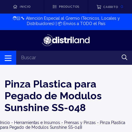
0
INICIO
PRODUCTOS
CARRITO
🧑🏻‍🔧​ Atención Especial al Gremio (Técnicos, Locales y
Distribuidores) | 📦​ Envíos a TODO el País
Pinza Plastica para
Pegado de Modulos
Sunshine SS-048
Inicio
-
Herramientas e Insumos
-
Prensas y Pinzas
-
Pinza Plastica
para Pegado de Modulos Sunshine SS-048