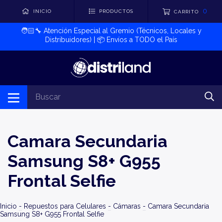
0
INICIO
PRODUCTOS
CARRITO
🧑🏻‍🔧​ Atención Especial al Gremio (Técnicos, Locales y
Distribuidores) | 📦​ Envíos a TODO el País
Camara Secundaria
Samsung S8+ G955
Frontal Selfie
Inicio
-
Repuestos para Celulares
-
Cámaras
-
Camara Secundaria
Samsung S8+ G955 Frontal Selfie