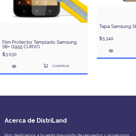
Tapa Samsung S
$5.340
Film Protector Templado Samsung
S8+ G955 CURVO
$3.030
Acerca de DistriLand
Nos dedicamos a la venta mayorista de repuestos y accesorios