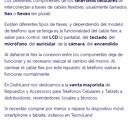
Los diferentes componentes de los
teléfonos celulares
se
interconectan a través de cables flexibles, usualmente llamados
flex
o
flexes
(en plural).
Existen diferentes tipos de flexes, y dependiendo del modelo
de teléfono que se tenga es la funcionalidad del cable flex; a
saber para control: del
LCD
(o pantalla), del
teclado
, del
micrófono
, del
auricular
, de la
cámara
, del
encendido
.
Al dañarse el flex la conexión entre los componentes deja de
funcionar y es necesario realizar el cambio del mismo. Al
cambiar el cable flex por este repuesto, el teléfono vuelve a
funcionar normalmente.
En DistriLand nos dedicamos a la
venta mayorista
de
Repuestos y Accesorios para Teléfonos Celulares y Tablets a
distribuidores, revendedores, locales y técnicos.
Si necesitás comprar por menor o reparar tu dispositivo móvil:
smartphone o tableta, visitanos en
TecnoLand
.