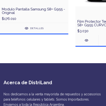
Modulo Pantalla Samsung S8+ G955 -
Original
$176.010
Film Protector 
S8+ G955 CURV
DETALLES
$3.030
Acerca de DistriLand
Nos dedicamos a la venta mayorista de repuestos y accesorios
para teléfonos celulares y tablets. Somos Importadores.
Enviamos a toda la República Argentina.