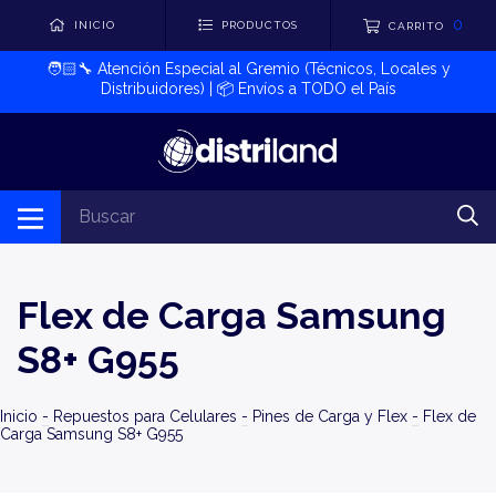
0
INICIO
PRODUCTOS
CARRITO
🧑🏻‍🔧​ Atención Especial al Gremio (Técnicos, Locales y
Distribuidores) | 📦​ Envíos a TODO el País
Flex de Carga Samsung
S8+ G955
Inicio
-
Repuestos para Celulares
-
Pines de Carga y Flex
-
Flex de
Carga Samsung S8+ G955