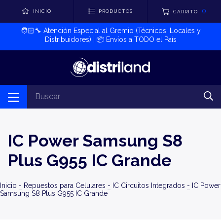
0
INICIO
PRODUCTOS
CARRITO
🧑🏻‍🔧​ Atención Especial al Gremio (Técnicos, Locales y
Distribuidores) | 📦​ Envíos a TODO el País
IC Power Samsung S8
Plus G955 IC Grande
Inicio
-
Repuestos para Celulares
-
IC Circuitos Integrados
-
IC Power
Samsung S8 Plus G955 IC Grande