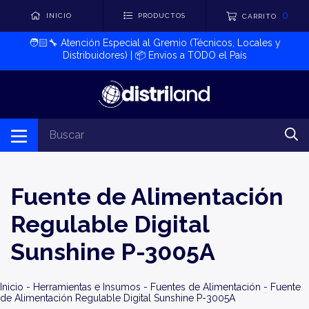
0
INICIO
PRODUCTOS
CARRITO
🧑🏻‍🔧​ Atención Especial al Gremio (Técnicos, Locales y
Distribuidores) | 📦​ Envíos a TODO el País
Fuente de Alimentación
Regulable Digital
Sunshine P-3005A
Inicio
-
Herramientas e Insumos
-
Fuentes de Alimentación
-
Fuente
de Alimentación Regulable Digital Sunshine P-3005A