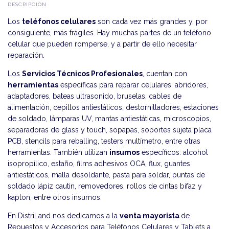
DESCRIPCIÓN
Los
teléfonos celulares
son cada vez más grandes y, por
consiguiente, más frágiles. Hay muchas partes de un teléfono
celular que pueden romperse, y a partir de ello necesitar
reparación.
Los
Servicios Técnicos Profesionales
, cuentan con
herramientas
específicas para reparar celulares: abridores,
adaptadores, bateas ultrasonido, bruselas, cables de
alimentación, cepillos antiestáticos, destornilladores, estaciones
de soldado, lámparas UV, mantas antiestáticas, microscopios,
separadoras de glass y touch, sopapas, soportes sujeta placa
PCB, stencils para reballing, testers multímetro, entre otras
herramientas. También utilizan
insumos
específicos: alcohol
isopropílico, estaño, films adhesivos OCA, flux, guantes
antiestáticos, malla desoldante, pasta para soldar, puntas de
soldado lápiz cautin, removedores, rollos de cintas bifaz y
kapton, entre otros insumos.
En DistriLand nos dedicamos a la
venta mayorista
de
Repuestos y Accesorios para Teléfonos Celulares y Tablets a