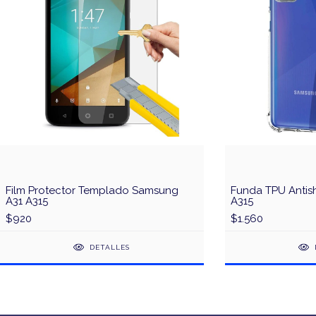
Film Protector Templado Samsung
Funda TPU Antis
A31 A315
A315
$920
$1.560
DETALLES