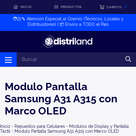
0
INICIO
PRODUCTOS
CARRITO
🧑🏻‍🔧​ Atención Especial al Gremio (Técnicos, Locales y
Distribuidores) | 📦​ Envíos a TODO el País
Modulo Pantalla
Samsung A31 A315 con
Marco OLED
Inicio
-
Repuestos para Celulares
-
Módulos de Display y Pantalla
Táctil
-
Modulo Pantalla Samsung A31 A315 con Marco OLED