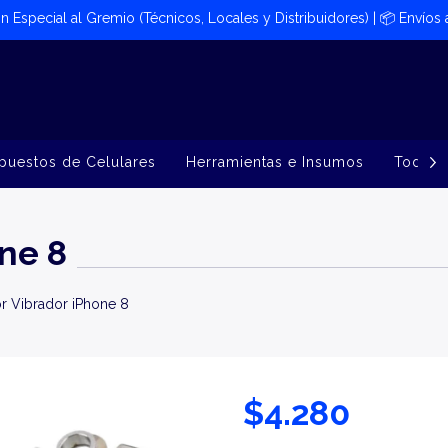
ión Especial al Gremio (Técnicos, Locales y Distribuidores) | 📦​ Envíos
puestos de Celulares
Herramientas e Insumos
Todos 
ne 8
r Vibrador iPhone 8
$4.280