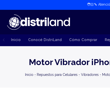
🧑🏻‍🔧​ Atenc
Inicio
Conocé DistriLand
Cómo Comprar
Re
Motor Vibrador iPho
Inicio
-
Repuestos para Celulares
-
Vibradores
-
Moto