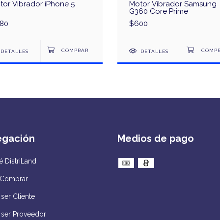
tor Vibrador iPhone 5
Motor Vibrador Samsung
G360 Core Prime
80
$600
DETALLES
DETALLES
egación
Medios de pago
 DistriLand
Comprar
ser Cliente
 ser Proveedor