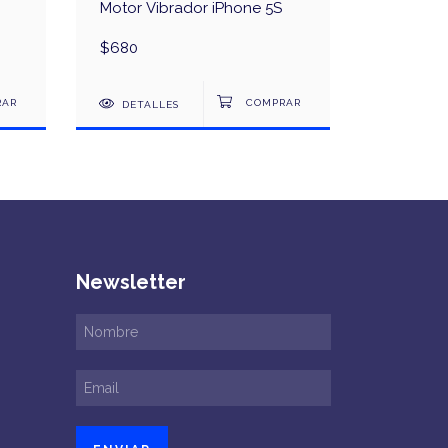
Motor Vibrador iPhone 5S
Motor Vi
Moto G6 
$680
$2.480
DETALLES
DETAL
Newsletter