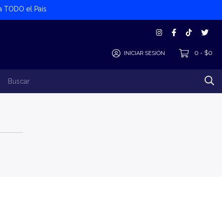
 a TODO el País
0
$0
INICIAR SESIÓN
-
los Productos
Alta Cliente/Proveedor