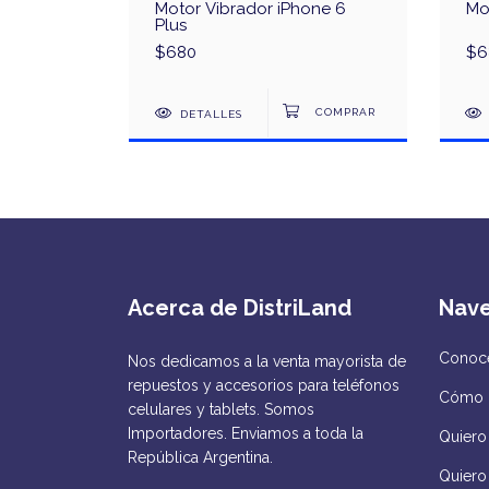
one 6
Motor Vibrador iPhone 6
Mo
Plus
$680
$6
DETALLES
Acerca de DistriLand
Nav
Conocé
Nos dedicamos a la venta mayorista de
repuestos y accesorios para teléfonos
Cómo 
celulares y tablets. Somos
Importadores. Enviamos a toda la
Quiero 
República Argentina.
Quiero