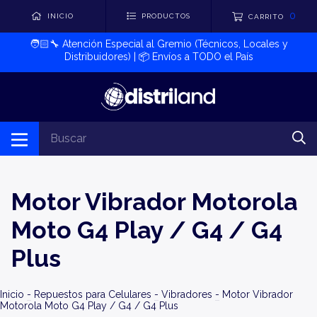
0
INICIO
PRODUCTOS
CARRITO
🧑🏻‍🔧​ Atención Especial al Gremio (Técnicos, Locales y
Distribuidores) | 📦​ Envíos a TODO el País
Motor Vibrador Motorola
Moto G4 Play / G4 / G4
Plus
Inicio
-
Repuestos para Celulares
-
Vibradores
-
Motor Vibrador
Motorola Moto G4 Play / G4 / G4 Plus