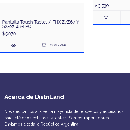
$9.530
Pantalla Touch Tablet 7" FHX Z7Z67-Y
SX-0714B-FPC
$5.070
Acerca de DistriLand
Nos dedicamos a la venta mayorista de repuestos y accesorios
para teléfonos celulares y tablets. Somos Importadores.
Enviamos a toda la República Argentina.