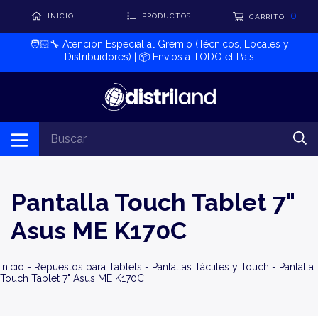
0
INICIO
PRODUCTOS
CARRITO
🧑🏻‍🔧​ Atención Especial al Gremio (Técnicos, Locales y
Distribuidores) | 📦​ Envíos a TODO el País
Pantalla Touch Tablet 7"
Asus ME K170C
Inicio
-
Repuestos para Tablets
-
Pantallas Táctiles y Touch
-
Pantalla
Touch Tablet 7" Asus ME K170C