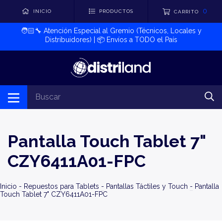
0
INICIO
PRODUCTOS
CARRITO
🧑🏻‍🔧​ Atención Especial al Gremio (Técnicos, Locales y
Distribuidores) | 📦​ Envíos a TODO el País
Pantalla Touch Tablet 7"
CZY6411A01-FPC
Inicio
-
Repuestos para Tablets
-
Pantallas Táctiles y Touch
-
Pantalla
Touch Tablet 7" CZY6411A01-FPC