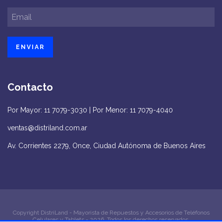
Contacto
Por Mayor: 11 7079-3030 | Por Menor: 11 7079-4040
ventas@distriland.com.ar
Av. Corrientes 2279, Once, Ciudad Autónoma de Buenos Aires
Copyright DistriLand - Mayorista de Repuestos y Accesorios de Teléfonos
Celulares y Tablets - 2026. Todos los derechos reservados.