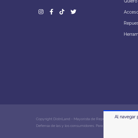
Quiero
Acceso
Repues
Herram
Al navegar 
Copyright DistriLand - Mayorista de Repuestos y Accesorios d
Defensa de las y los consumidores. Para reclamos
ingrese 