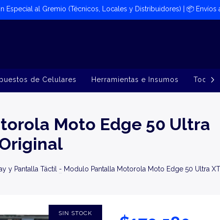
ión Especial al Gremio (Técnicos, Locales y Distribuidores) | 📦​ Envíos
puestos de Celulares
Herramientas e Insumos
Todos 
torola Moto Edge 50 Ultra
Original
 y Pantalla Táctil
-
Modulo Pantalla Motorola Moto Edge 50 Ultra XT
SIN STOCK