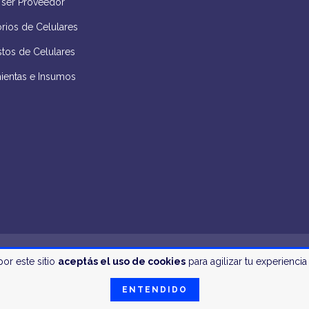
 ser Proveedor
rios de Celulares
tos de Celulares
ientas e Insumos
por este sitio
aceptás el uso de cookies
para agilizar tu experienci
e Teléfonos Celulares y Tablets - 2026. Todos los derechos reservados.
aquí
ENTENDIDO