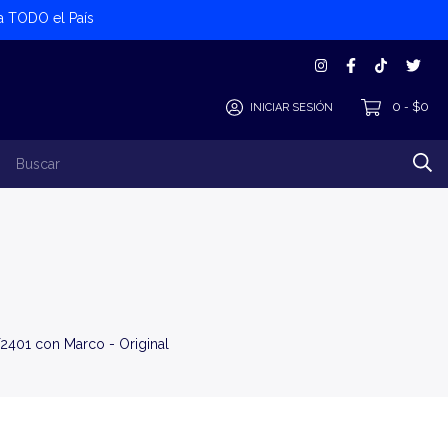
 a TODO el País
0
$0
INICIAR SESIÓN
-
los Productos
Alta Cliente/Proveedor
2401 con Marco - Original