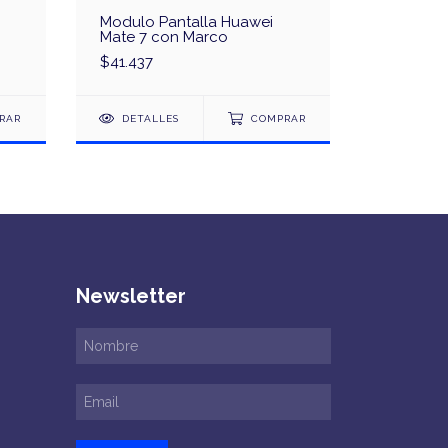
Modulo Pantalla Huawei
Modulo P
Mate 7 con Marco
Plus A15
$41.437
$25.720
RAR
DETALLES
COMPRAR
DETAL
Newsletter