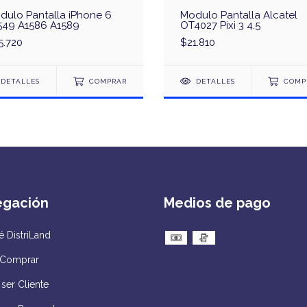
dulo Pantalla iPhone 6
Modulo Pantalla Alcatel
549 A1586 A1589
OT4027 Pixi 3 4.5
5.720
$21.810
DETALLES
COMPRAR
DETALLES
COMP
egación
Medios de pago
 DistriLand
Comprar
ser Cliente