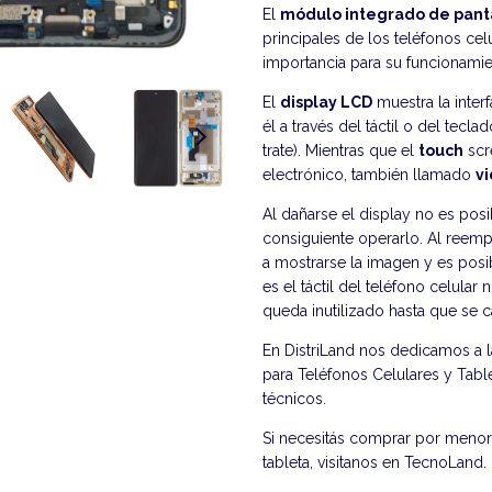
El
módulo integrado de pantal
principales de los teléfonos cel
importancia para su funcionamie
El
display LCD
muestra la interf
él a través del táctil o del te
trate). Mientras que el
touch
scre
electrónico, también llamado
vi
Al dañarse el display no es posi
consiguiente operarlo. Al reempl
a mostrarse la imagen y es posib
es el táctil del teléfono celular
queda inutilizado hasta que se 
En DistriLand nos dedicamos a 
para Teléfonos Celulares y Table
técnicos.
Si necesitás comprar por menor 
tableta, visitanos en
TecnoLand
.