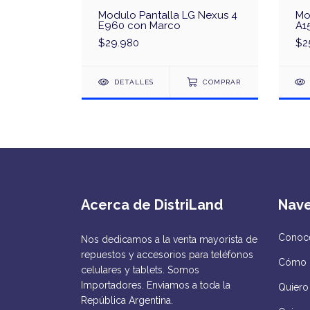
awei P8
Modulo Pantalla LG Nexus 4
Mo
E960 con Marco
A1
$29.980
$2
COMPRAR
DETALLES
COMPRAR
Acerca de DistriLand
Nav
Conocé
Nos dedicamos a la venta mayorista de
repuestos y accesorios para teléfonos
Cómo 
celulares y tablets. Somos
Importadores. Enviamos a toda la
Quiero 
República Argentina.