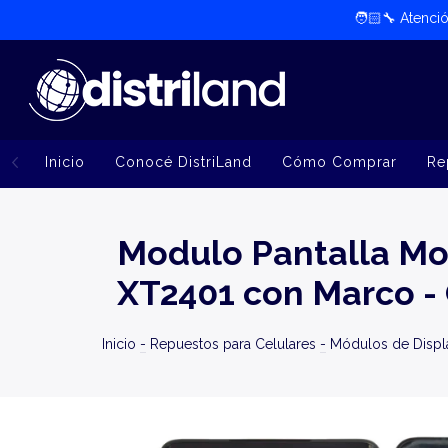
🧑🏻‍🔧​ Atenc
Inicio
Conocé DistriLand
Cómo Comprar
Re
Modulo Pantalla Mo
XT2401 con Marco - 
Inicio
-
Repuestos para Celulares
-
Módulos de Display